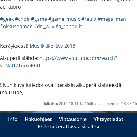
ac_kuoro
#geek
#choir
#game
#game_music
#retro
#mega_man
#okkusenman
#dr._wily
#a_cappella
Keräyksessä
Musiikkikeräys 2018
Alkuperäislähde:
https://www.youtube.com/watch?
v=NZU2TmxoK0U
Sivun kuvailutiedot ovat peräisin alkuperäislähteestä
(YouTube).
Julkaistu 2016-10-11 17:16:06 / Tallennettu 2018-03-16
Info
―
Hakuohjeet
―
Viittausohje
―
Yhteystiedot
―
Ehdota kerättävää sisältöä