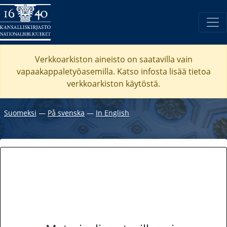
Verkkoarkiston aineisto on saatavilla vain
vapaakappaletyöasemilla. Katso
infosta
lisää tietoa
verkkoarkiston käytöstä.
Suomeksi
―
På svenska
―
In English