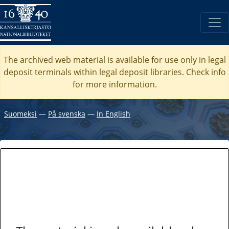
The archived web material is available for use only in legal
deposit terminals within legal deposit libraries. Check
info
for more information.
Suomeksi
―
På svenska
―
In English