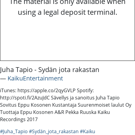
The material is only available when
using a legal deposit terminal.
Juha Tapio - Sydän jota rakastan
―
KaikuEntertainment
iTunes: https://apple.co/2qyGVLP Spotify:
http://spoti.fi/2AzuJdC Sävellys ja sanoitus Juha Tapio
Sovitus Eppu Kosonen Kustantaja Suurenmoiset laulut Oy
Tuottaja Eppu Kosonen A&R Pekka Ruuska Kaiku
Recordings 2017
#Juha_Tapio
#Sydän_jota_rakastan
#Kaiku