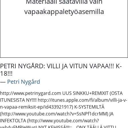
Materiaali saatavilla vain
vapaakappaletyöasemilla
PETRI NYGÅRD: VILLI JA VITUN VAPAA!!! K-
18!!!
―
Petri Nygård
http://www.petrinygard.com UUS SINKKU+REMIXIT (OSTA
ITUNESISTA NY!!!! http://itunes.apple.com/fi/album/villi-ja-v-
n-vapaa-remiksit-ep/id433921917) K-SYSTEMILTÄ
(http://www.youtube.com/watch?v=SsNPf1dcrMM) JA
INFEKTOLTA (http://www.youtube.com/watch?
v=b4uFMRIeWug) NYT KEHISSÄ!!!;:.,. ONX TÄÄLLÄ VITTU