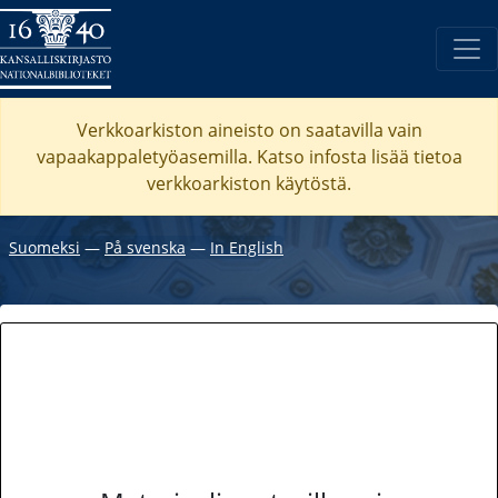
Verkkoarkiston aineisto on saatavilla vain
vapaakappaletyöasemilla. Katso
infosta
lisää tietoa
verkkoarkiston käytöstä.
Suomeksi
―
På svenska
―
In English