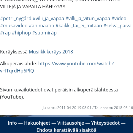
VILLEJÄ JA VAPAITA HÄH!??!?!?!
#petri_nygård
#villi_ja_vapaa
#villi_ja_vitun_vapaa
#video
#musavideo
#animaatio
#kaikki_tai_ei_mitään
#selvä_päivä
#rap
#hiphop
#suomiräp
Keräyksessä
Musiikkikeräys 2018
Alkuperäislähde:
https://www.youtube.com/watch?
v=ITqrdHp6PlQ
Sivun kuvailutiedot ovat peräisin alkuperäislähteestä
(YouTube).
Julkaistu 2011-04-20 19:08:01 / Tallennettu 2018-03-16
Info
―
Hakuohjeet
―
Viittausohje
―
Yhteystiedot
―
Ehdota kerättävää sisältöä