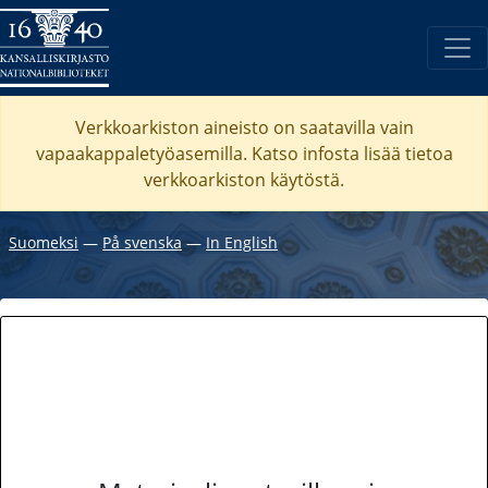
Verkkoarkiston aineisto on saatavilla vain
vapaakappaletyöasemilla. Katso
infosta
lisää tietoa
verkkoarkiston käytöstä.
Suomeksi
―
På svenska
―
In English