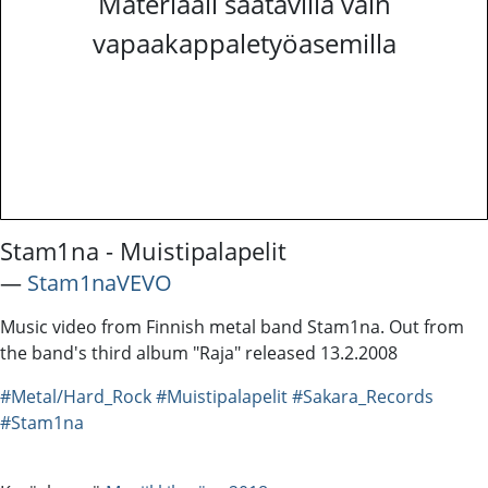
Materiaali saatavilla vain
vapaakappaletyöasemilla
Stam1na - Muistipalapelit
―
Stam1naVEVO
Music video from Finnish metal band Stam1na. Out from
the band's third album "Raja" released 13.2.2008
#Metal/Hard_Rock
#Muistipalapelit
#Sakara_Records
#Stam1na