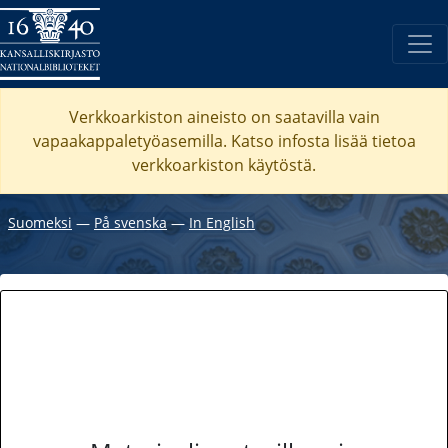
Verkkoarkiston aineisto on saatavilla vain
vapaakappaletyöasemilla. Katso
infosta
lisää tietoa
verkkoarkiston käytöstä.
Suomeksi
―
På svenska
―
In English