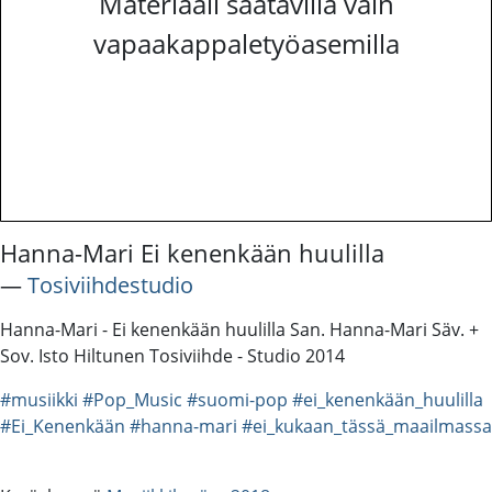
Materiaali saatavilla vain
vapaakappaletyöasemilla
Hanna-Mari Ei kenenkään huulilla
―
Tosiviihdestudio
Hanna-Mari - Ei kenenkään huulilla San. Hanna-Mari Säv. +
Sov. Isto Hiltunen Tosiviihde - Studio 2014
#musiikki
#Pop_Music
#suomi-pop
#ei_kenenkään_huulilla
#Ei_Kenenkään
#hanna-mari
#ei_kukaan_tässä_maailmassa