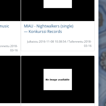
(music
MIAU - Nightwalkers (single)
― Konkurssi Records
Julkaistu 2016-11-08 10:38:54 / Tallennettu 2018-
03-16
lennettu 2018-
03-16