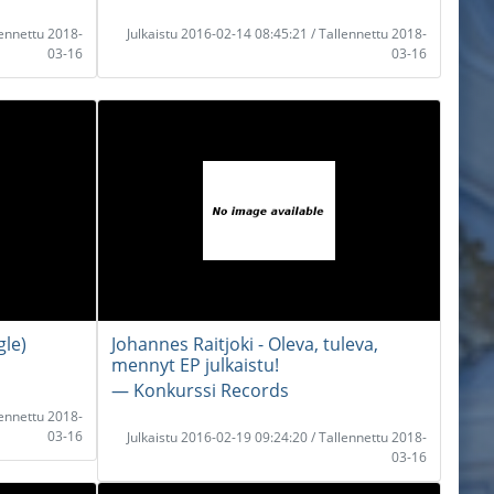
lennettu 2018-
Julkaistu 2016-02-14 08:45:21 / Tallennettu 2018-
03-16
03-16
gle)
Johannes Raitjoki - Oleva, tuleva,
mennyt EP julkaistu!
― Konkurssi Records
lennettu 2018-
03-16
Julkaistu 2016-02-19 09:24:20 / Tallennettu 2018-
03-16