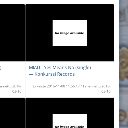
)
MIAU - Yes Means No (single)
― Konkurssi Records
lennettu 2018-
Julkaistu 2016-11-08 11:56:17 / Tallennettu 2018-
03-16
03-16