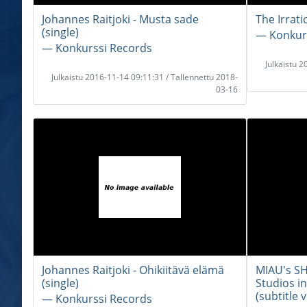
Johannes Raitjoki - Musta sade
The Irrati
(single)
― Konkur
― Konkurssi Records
Julkaistu 
Julkaistu 2016-11-14 09:11:31 / Tallennettu 2018-
03-16
Johannes Raitjoki - Ohikiitävä elämä
MIAU's SH
(single)
Studios 
(subtitle 
― Konkurssi Records