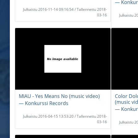
― Konkur
Julkaistu 2016-11-14 09:16:54 / Tallennettu 2018-
03-16
Julkaistu 
MIAU - Yes Means No (music video)
Color Dol
(music vi
― Konkurssi Records
― Konkur
Julkaistu 2016-04-15 13:53:20 / Tallennettu 2018-
03-16
Julkaistu 