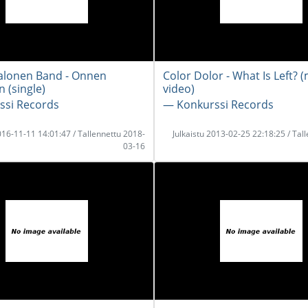
alonen Band - Onnen
Color Dolor - What Is Left? 
n (single)
video)
ssi Records
― Konkurssi Records
2016-11-11 14:01:47 / Tallennettu 2018-
Julkaistu 2013-02-25 22:18:25 / Tal
03-16