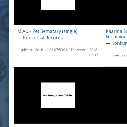
MIAU - Pet Sematary (single)
Kaarina S
kerjäläine
― Konkurssi Records
― Konkur
Julkaistu 2016-11-08 07:53:36 / Tallennettu 2018-
03-16
Julkaistu 