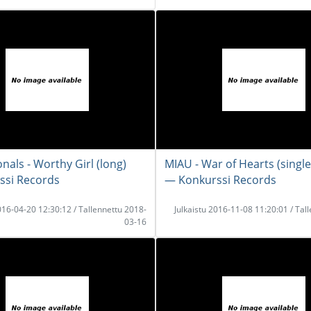
onals - Worthy Girl (long)
MIAU - War of Hearts (single
ssi Records
― Konkurssi Records
2016-04-20 12:30:12 / Tallennettu 2018-
Julkaistu 2016-11-08 11:20:01 / Tal
03-16