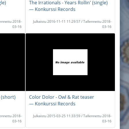
le)
The Irrationals - Years Rollin' (single)
― Konkurssi Records
lennettu 2018-
Julkaistu 2016-11-11 11:29:57 / Tallennettu 2018-
03-16
03-16
 (short)
Color Dolor - Owl & Rat teaser
― Konkurssi Records
lennettu 2018-
Julkaistu 2015-03-25 11:33:59 / Tallennettu 2018-
03-16
03-16