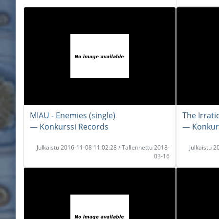
MIAU - Enemies (single)
The Irrati
― Konkurssi Records
― Konkur
Julkaistu 2016-11-08 11:02:28 / Tallennettu 2018-
Julkaistu 
03-16