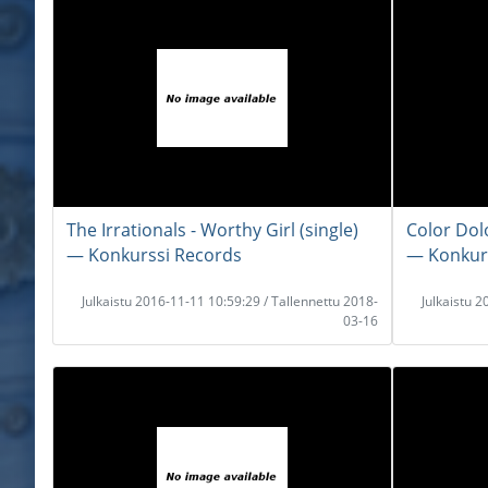
The Irrationals - Worthy Girl (single)
Color Dolo
― Konkurssi Records
― Konkur
Julkaistu 2016-11-11 10:59:29 / Tallennettu 2018-
Julkaistu 
03-16