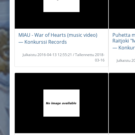
MIAU - War of Hearts (music video)
Puhetta m
Raitjoki 
― Konkurssi Records
― Konkur
Julkaistu 2016-04-13 12:55:21 / Tallennettu 2018-
03-16
Julkaistu 