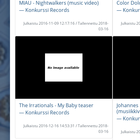
MIAU - Nightwalkers (music video)
Color Dol
― Konkurssi Records
― Konkur
Julkaistu 2016-11-09 12:17:16 / Tallennettu 2018-
Julkaistu 
03-16
The Irrationals - My Baby teaser
Johannes 
(musiikkiv
― Konkurssi Records
― Konkur
Julkaistu 2016-12-16 14:53:31 / Tallennettu 2018-
03-16
Julkaistu 