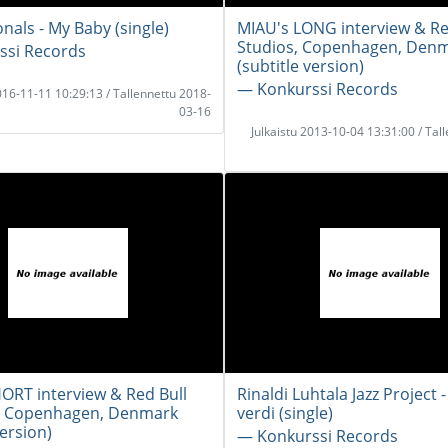
onals - My Baby (single)
MIAU's LONG interview & Re
Studios, Copenhagen, Den
ssi Records
(subtitle version)
― Konkurssi Records
2016-11-11 10:29:13 / Tallennettu 2018-
03-16
Julkaistu 2013-10-04 13:31:00 / Tal
ORT interview & Red Bull
Rinaldi Luhtala Jazz Project -
in Copenhagen, Denmark
verdi (single)
version)
― Konkurssi Records