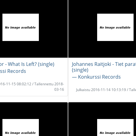
r - What Is Left? (single)
Johannes Raitjoki - Tiet parat
(single)
ssi Records
― Konkurssi Records
2016-11-15 08:02:12 / Tallennettu 2018-
03-16
Julkaistu 2016-11-14 10:13:19 / Tal