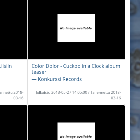
iisiin
Color Dolor - Cuckoo in a Clock album
teaser
― Konkurssi Records
lennettu 2018-
Julkaistu 2013-05-27 14:05:00 / Tallennettu 2018-
03-16
03-16