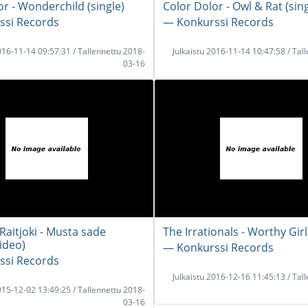
or - Wonderchild (single)
Color Dolor - Owl & Rat (sing
ssi Records
― Konkurssi Records
2016-11-14 09:57:31 / Tallennettu 2018-
Julkaistu 2016-11-14 10:47:58 / Tal
03-16
Raitjoki - Musta sade
The Irrationals - Worthy Girl
ideo)
― Konkurssi Records
ssi Records
Julkaistu 2016-12-16 11:45:13 / Tal
2015-12-02 13:49:25 / Tallennettu 2018-
03-16