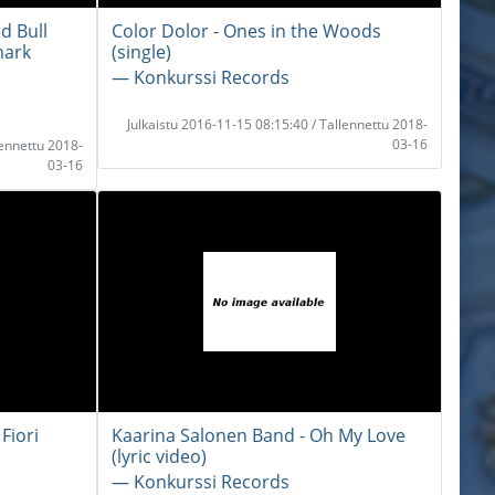
d Bull
Color Dolor - Ones in the Woods
mark
(single)
― Konkurssi Records
Julkaistu 2016-11-15 08:15:40 / Tallennettu 2018-
03-16
lennettu 2018-
03-16
 Fiori
Kaarina Salonen Band - Oh My Love
(lyric video)
― Konkurssi Records