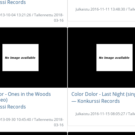
ssi Records
Julkaistu 2016-11-11 13:48:30 / Tal
2013-10-04 13:21:26 / Tallennettu 2018-
03-16
or - Ones in the Woods
Color Dolor - Last Night (sin
deo)
― Konkurssi Records
ssi Records
Julkaistu 2016-11-15 08:05:27 / Tal
2013-09-30 10:45:40 / Tallennettu 2018-
03-16