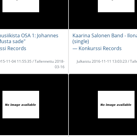
usiikista OSA 1: Johannes
Kaarina Salonen Band - Ilon
"Musta sade"
(single)
ssi Records
― Konkurssi Records
2015-11-04 11:55:35 / Tallennettu 2018-
Julkaistu 2016-11-11 13:03:23 / Tal
03-16