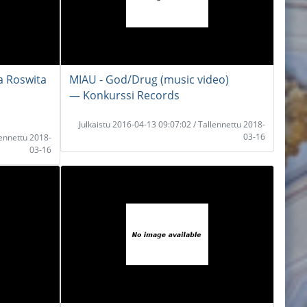
a Roswita
MIAU - God/Drug (music video)
― Konkurssi Records
Julkaistu 2016-04-13 09:07:02 / Tallennettu 2018-
03-16
lennettu 2018-
03-16