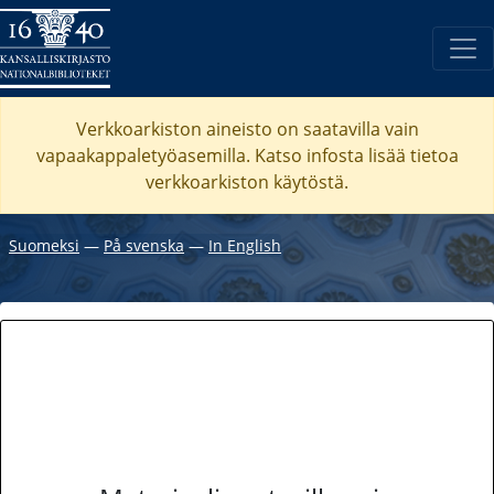
Verkkoarkiston aineisto on saatavilla vain
vapaakappaletyöasemilla. Katso
infosta
lisää tietoa
verkkoarkiston käytöstä.
Suomeksi
―
På svenska
―
In English