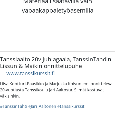
Materiaali saatavilla vain
vapaakappaletyöasemilla
Tanssiaalto 20v juhlagaala, TanssinTahdin
Lissun & Maikin onnittelupuhe
―
www.tanssikurssit.fi
Liisa Kontturi-Paasikko ja Marjukka Koivuniemi onnittelevat
20-vuotiasta Tanssikoulu Jari Aaltosta. Silmät kostuvat
väkisinkin.
#TanssinTahti
#Jari_Aaltonen
#tanssikurssit