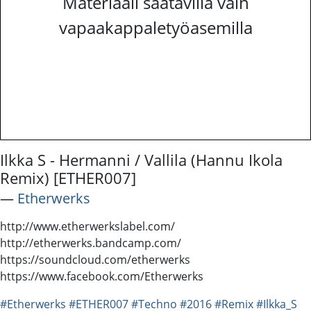
Materiaali saatavilla vain
vapaakappaletyöasemilla
Ilkka S - Hermanni / Vallila (Hannu Ikola
Remix) [ETHER007]
―
Etherwerks
http://www.etherwerkslabel.com/
http://etherwerks.bandcamp.com/
https://soundcloud.com/etherwerks
https://www.facebook.com/Etherwerks
#Etherwerks
#ETHER007
#Techno
#2016
#Remix
#Ilkka_S