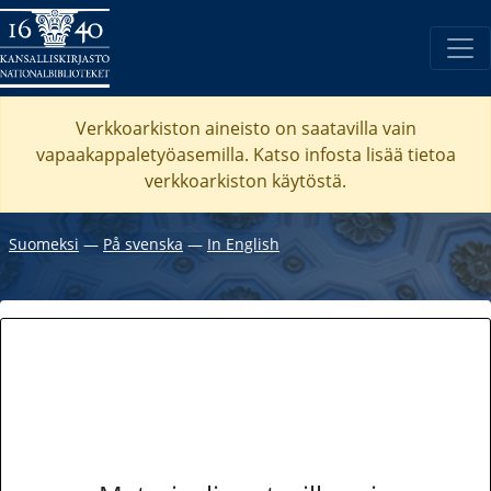
Verkkoarkiston aineisto on saatavilla vain
vapaakappaletyöasemilla. Katso
infosta
lisää tietoa
verkkoarkiston käytöstä.
Suomeksi
―
På svenska
―
In English