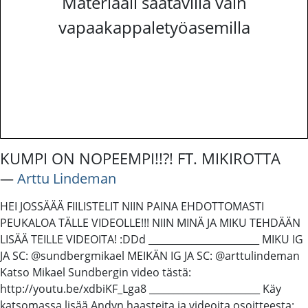
Materiaali saatavilla vain
vapaakappaletyöasemilla
KUMPI ON NOPEEMPI!!?! FT. MIKIROTTA
―
Arttu Lindeman
HEI JOSSÄÄÄ FIILISTELIT NIIN PAINA EHDOTTOMASTI
PEUKALOA TÄLLE VIDEOLLE!!! NIIN MINÄ JA MIKU TEHDÄÄN
LISÄÄ TEILLE VIDEOITA! :DDd _______________________ MIKU IG
JA SC: @sundbergmikael MEIKÄN IG JA SC: @arttulindeman
Katso Mikael Sundbergin video tästä:
http://youtu.be/xdbiKF_Lga8 _______________________ Käy
katsomassa lisää Andyn haasteita ja videoita osoitteesta: