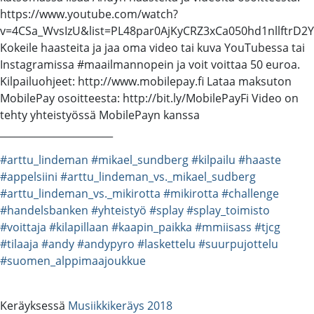
https://www.youtube.com/watch?
v=4CSa_WvsIzU&list=PL48par0AjKyCRZ3xCa050hd1nllftrD2Y
Kokeile haasteita ja jaa oma video tai kuva YouTubessa tai
Instagramissa #maailmannopein ja voit voittaa 50 euroa.
Kilpailuohjeet: http://www.mobilepay.fi Lataa maksuton
MobilePay osoitteesta: http://bit.ly/MobilePayFi Video on
tehty yhteistyössä MobilePayn kanssa
_______________________
#arttu_lindeman
#mikael_sundberg
#kilpailu
#haaste
#appelsiini
#arttu_lindeman_vs._mikael_sudberg
#arttu_lindeman_vs._mikirotta
#mikirotta
#challenge
#handelsbanken
#yhteistyö
#splay
#splay_toimisto
#voittaja
#kilapillaan
#kaapin_paikka
#mmiisass
#tjcg
#tilaaja
#andy
#andypyro
#laskettelu
#suurpujottelu
#suomen_alppimaajoukkue
Keräyksessä
Musiikkikeräys 2018