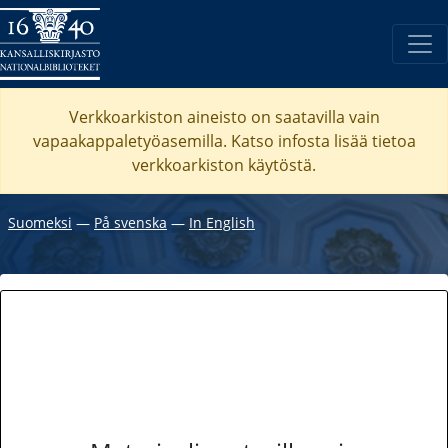
Verkkoarkiston aineisto on saatavilla vain
vapaakappaletyöasemilla. Katso
infosta
lisää tietoa
verkkoarkiston käytöstä.
Suomeksi
―
På svenska
―
In English