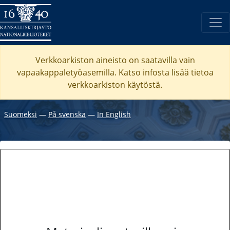
Verkkoarkiston aineisto on saatavilla vain
vapaakappaletyöasemilla. Katso
infosta
lisää tietoa
verkkoarkiston käytöstä.
Suomeksi
―
På svenska
―
In English