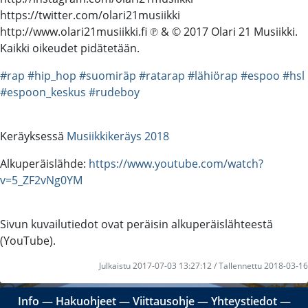
https://twitter.com/olari21musiikki
http://www.olari21musiikki.fi ℗ & © 2017 Olari 21 Musiikki.
Kaikki oikeudet pidätetään.
#rap
#hip_hop
#suomiräp
#ratarap
#lähiörap
#espoo
#hsl
#espoon_keskus
#rudeboy
Keräyksessä
Musiikkikeräys 2018
Alkuperäislähde:
https://www.youtube.com/watch?
v=5_ZF2vNg0YM
Sivun kuvailutiedot ovat peräisin alkuperäislähteestä
(YouTube).
Julkaistu 2017-07-03 13:27:12 / Tallennettu 2018-03-16
Info
―
Hakuohjeet
―
Viittausohje
―
Yhteystiedot
―