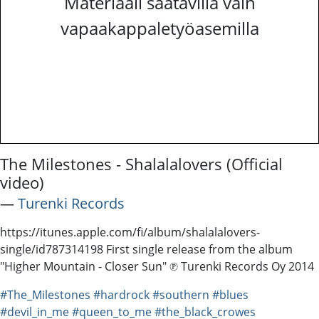
Materiaali saatavilla vain
vapaakappaletyöasemilla
The Milestones - Shalalalovers (Official
video)
―
Turenki Records
https://itunes.apple.com/fi/album/shalalalovers-
single/id787314198 First single release from the album
"Higher Mountain - Closer Sun" ℗ Turenki Records Oy 2014
#The_Milestones
#hardrock
#southern
#blues
#devil_in_me
#queen_to_me
#the_black_crowes