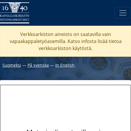
Verkkoarkiston aineisto on saatavilla vain
vapaakappaletyöasemilla. Katso
infosta
lisää tietoa
verkkoarkiston käytöstä.
Suomeksi
―
På svenska
―
In English