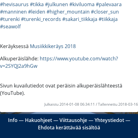
#hevisaurus
#tikka
#julkunen
#kiviluoma
#palevaara
#manninen
#leiden
#higher_mountain
#closer_sun
#turenki
#turenki_records
#sakari_tiikkaja
#tiikkaja
#seawolf
Keräyksessä
Musiikkikeräys 2018
Alkuperäislähde:
https://www.youtube.com/watch?
v=2SYQJ2a9hGw
Sivun kuvailutiedot ovat peräisin alkuperäislähteestä
(YouTube).
Julkaistu 2014-01-08 06:34:11 / Tallennettu 2018-03-16
Info
―
Hakuohjeet
―
Viittausohje
―
Yhteystiedot
―
Ehdota kerättävää sisältöä