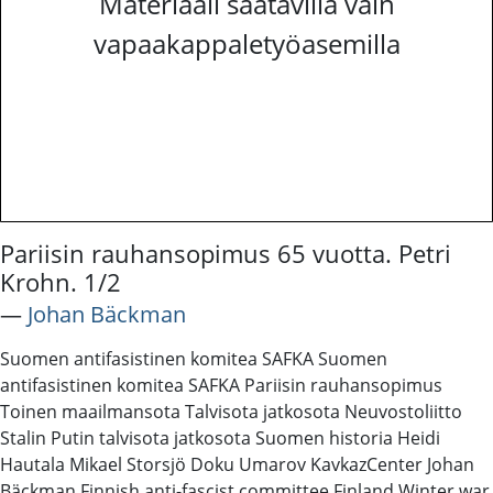
Materiaali saatavilla vain
vapaakappaletyöasemilla
Pariisin rauhansopimus 65 vuotta. Petri
Krohn. 1/2
―
Johan Bäckman
Suomen antifasistinen komitea SAFKA Suomen
antifasistinen komitea SAFKA Pariisin rauhansopimus
Toinen maailmansota Talvisota jatkosota Neuvostoliitto
Stalin Putin talvisota jatkosota Suomen historia Heidi
Hautala Mikael Storsjö Doku Umarov KavkazCenter Johan
Bäckman Finnish anti-fascist committee Finland Winter war