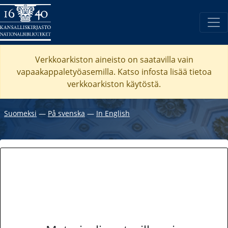
Verkkoarkiston aineisto on saatavilla vain
vapaakappaletyöasemilla. Katso
infosta
lisää tietoa
verkkoarkiston käytöstä.
Suomeksi
―
På svenska
―
In English