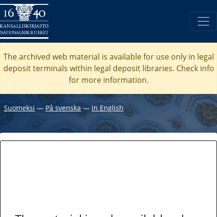
The archived web material is available for use only in legal
deposit terminals within legal deposit libraries. Check
info
for more information.
Suomeksi
―
På svenska
―
In English