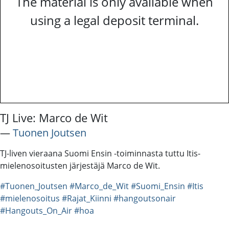
The material is only available when
using a legal deposit terminal.
TJ Live: Marco de Wit
―
Tuonen Joutsen
TJ-liven vieraana Suomi Ensin -toiminnasta tuttu Itis-
mielenosoitusten järjestäjä Marco de Wit.
#Tuonen_Joutsen
#Marco_de_Wit
#Suomi_Ensin
#Itis
#mielenosoitus
#Rajat_Kiinni
#hangoutsonair
#Hangouts_On_Air
#hoa