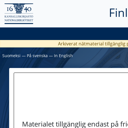
Fin
Arkiverat nätmaterial tillgänglig
Suomeksi
―
På svenska
―
In English
Materialet tillgänglig endast på f