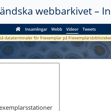
ländska webbarkivet – I
Insamlingar
Webb
Videor
Tweets
 på dataterminaler för friexemplar på friexemplarsbiblioteke
riexemplarsstationer