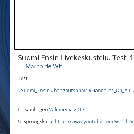
Suomi Ensin Livekeskustelu. Testi 1
―
Marco de Wit
Testi
#Suomi_Ensin
#hangoutsonair
#Hangouts_On_Air
I insamlingen
Valemedia 2017
Ursprungskälla:
https://www.youtube.com/watch?