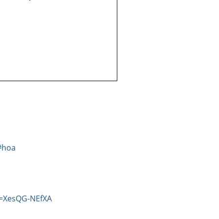
#hoa
v=XesQG-NEfXA