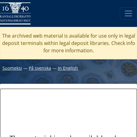
The archived web material is available for use only in legal
deposit terminals within legal deposit libraries. Check
info
for more information.
Suomeksi
―
På svenska
―
In English