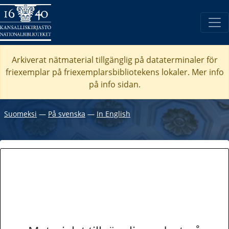
Arkiverat nätmaterial tillgänglig på dataterminaler för
friexemplar på friexemplarsbibliotekens lokaler. Mer info
på info sidan.
Suomeksi
―
På svenska
―
In English