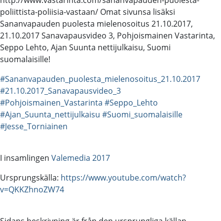
poliittista-poliisia-vastaan/ Omat sivunsa lisäksi
Sananvapauden puolesta mielenosoitus 21.10.2017,
21.10.2017 Sanavapausvideo 3, Pohjoismainen Vastarinta,
Seppo Lehto, Ajan Suunta nettijulkaisu, Suomi
suomalaisille!
#Sananvapauden_puolesta_mielenosoitus_21.10.2017
#21.10.2017_Sanavapausvideo_3
#Pohjoismainen_Vastarinta
#Seppo_Lehto
#Ajan_Suunta_nettijulkaisu
#Suomi_suomalaisille
#Jesse_Torniainen
I insamlingen
Valemedia 2017
Ursprungskälla:
https://www.youtube.com/watch?
v=QKKZhnoZW74
Sidans beskrivning är från den ursprungliga källan