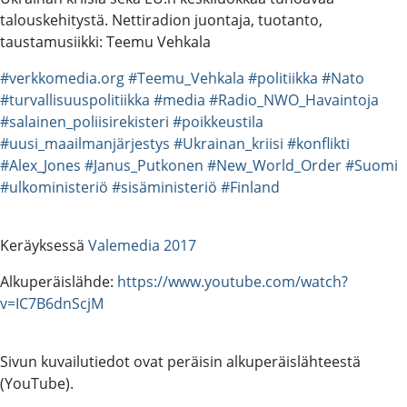
talouskehitystä. Nettiradion juontaja, tuotanto,
taustamusiikki: Teemu Vehkala
#verkkomedia.org
#Teemu_Vehkala
#politiikka
#Nato
#turvallisuuspolitiikka
#media
#Radio_NWO_Havaintoja
#salainen_poliisirekisteri
#poikkeustila
#uusi_maailmanjärjestys
#Ukrainan_kriisi
#konflikti
#Alex_Jones
#Janus_Putkonen
#New_World_Order
#Suomi
#ulkoministeriö
#sisäministeriö
#Finland
Keräyksessä
Valemedia 2017
Alkuperäislähde:
https://www.youtube.com/watch?
v=IC7B6dnScjM
Sivun kuvailutiedot ovat peräisin alkuperäislähteestä
(YouTube).