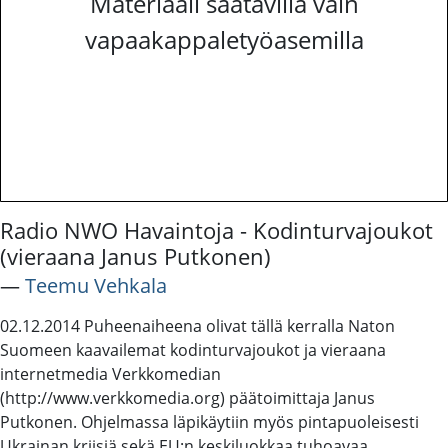
Materiaali saatavilla vain
vapaakappaletyöasemilla
Radio NWO Havaintoja - Kodinturvajoukot
(vieraana Janus Putkonen)
―
Teemu Vehkala
02.12.2014 Puheenaiheena olivat tällä kerralla Naton
Suomeen kaavailemat kodinturvajoukot ja vieraana
internetmedia Verkkomedian
(http://www.verkkomedia.org) päätoimittaja Janus
Putkonen. Ohjelmassa läpikäytiin myös pintapuoleisesti
Ukrainan kriisiä sekä EU:n keskiluokkaa tuhoavaa