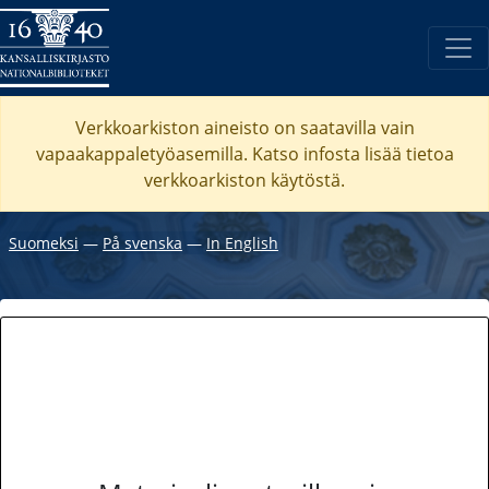
Verkkoarkiston aineisto on saatavilla vain
vapaakappaletyöasemilla. Katso
infosta
lisää tietoa
verkkoarkiston käytöstä.
Suomeksi
―
På svenska
―
In English