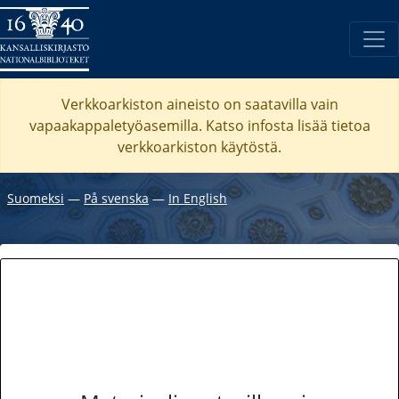
Verkkoarkiston aineisto on saatavilla vain
vapaakappaletyöasemilla. Katso
infosta
lisää tietoa
verkkoarkiston käytöstä.
Suomeksi
―
På svenska
―
In English