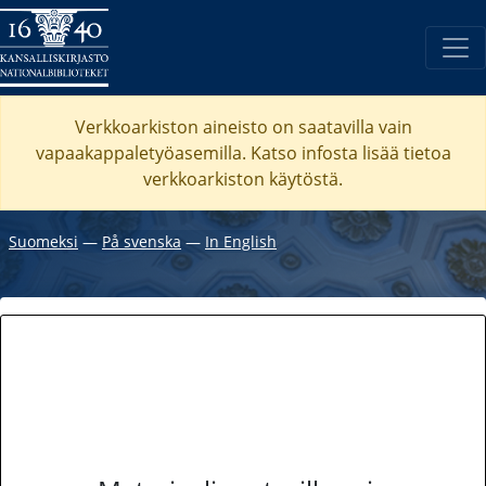
Verkkoarkiston aineisto on saatavilla vain
vapaakappaletyöasemilla. Katso
infosta
lisää tietoa
verkkoarkiston käytöstä.
Suomeksi
―
På svenska
―
In English