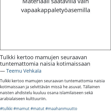
Materiaali saatavilla vain
vapaakappaletyöasemilla
Tulkki kertoo mamujen seuraavan
tuntemattomia naisia kotimaissaan
―
Teemu Vehkala
Tulkki kertoo mamujen seuraavan tuntemattomia naisia
kotimaissaan ja selvittävän missä he asuvat. Tällainen
naisten ahdistelu kuuluu osana islamilaiseen sekä
arabialaiseen kulttuuriin.
#tulkki
#mamut
#matut
#maahanmuutto