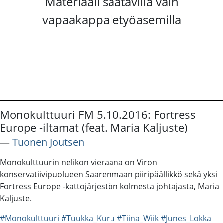
Materiaali saatavilla vain
vapaakappaletyöasemilla
Monokulttuuri FM 5.10.2016: Fortress
Europe -iltamat (feat. Maria Kaljuste)
―
Tuonen Joutsen
Monokulttuurin nelikon vieraana on Viron
konservatiivipuolueen Saarenmaan piiripäällikkö sekä yksi
Fortress Europe -kattojärjestön kolmesta johtajasta, Maria
Kaljuste.
#Monokulttuuri
#Tuukka_Kuru
#Tiina_Wiik
#Junes_Lokka