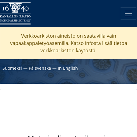
Verkkoarkiston aineisto on saatavilla vain
vapaakappaletyöasemilla. Katso
infosta
lisää tietoa
verkkoarkiston käytöstä.
Suomeksi
―
På svenska
―
In English