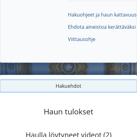
Hakuohjeet ja haun kattavuus
Ehdota aineistoa kerättäväksi
Viittausohje
Hakuehdot
Haun tulokset
Haulla löytyneet videot (2)