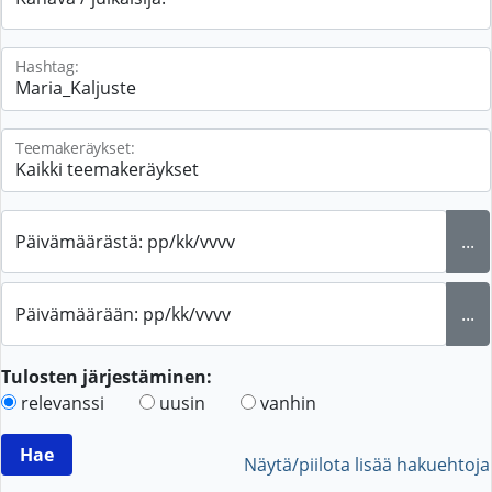
Hashtag:
Teemakeräykset:
Päivämäärästä: pp/kk/vvvv
...
Päivämäärään: pp/kk/vvvv
...
Tulosten järjestäminen:
relevanssi
uusin
vanhin
Näytä/piilota lisää hakuehtoja