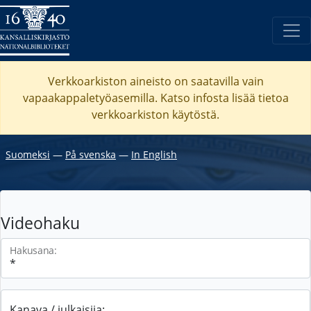
Verkkoarkiston aineisto on saatavilla vain
vapaakappaletyöasemilla. Katso
infosta
lisää tietoa
verkkoarkiston käytöstä.
Suomeksi
―
På svenska
―
In English
Videohaku
Hakusana:
Kanava / julkaisija: