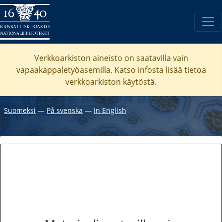
Verkkoarkiston aineisto on saatavilla vain
vapaakappaletyöasemilla. Katso
infosta
lisää tietoa
verkkoarkiston käytöstä.
Suomeksi
―
På svenska
―
In English