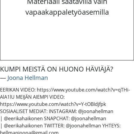
Materiaali saatavilla vain
vapaakappaletyöasemilla
KUMPI MEISTÄ ON HUONO HÄVIÄJÄ?
―
Joona Hellman
EERIKAN VIDEO: https://www.youtube.com/watch?v=qTHi-
AlA1lU MEIJÄN AIEMPI VIDEO:
https://www.youtube.com/watch?v=Y-tOBIdjfpk
SOSIAALISET MEDIAT: INSTAGRAM: @joonahellman
| @eerikahaikonen SNAPCHAT: @joonahellman
| @eerikahaikonen TWITTER: @joonahellman YHTEYS:
hellmanjoona@gmail.com