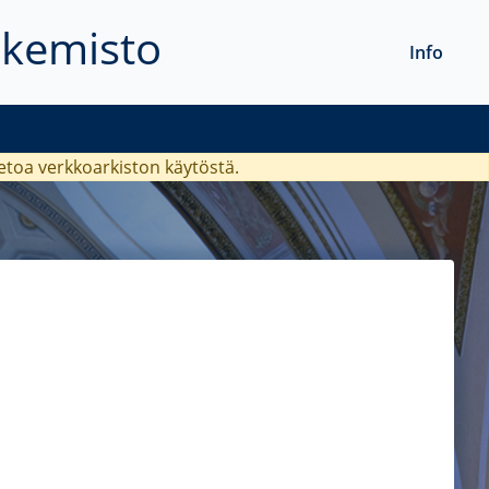
akemisto
Info
ietoa verkkoarkiston käytöstä.