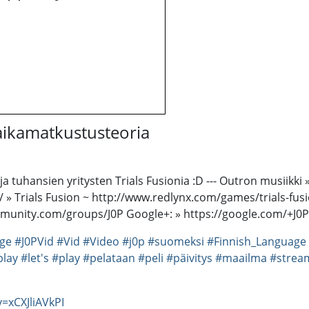
 aikamatkustusteoria
ja tuhansien yritysten Trials Fusionia :D --- Outron musiikk
t/ » Trials Fusion ~ http://www.redlynx.com/games/trials-fusio
mmunity.com/groups/J0P Google+: » https://google.com/+J0
ge
#J0PVid
#Vid
#Video
#j0p
#suomeksi
#Finnish_Language
play
#let's
#play
#pelataan
#peli
#päivitys
#maailma
#strea
=xCXJliAVkPI