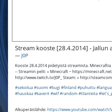
Stream kooste [28.4.2014] - Jallun
―
J0P
Kooste 28.4.2014 pidetyistä streamista. Minecraftia 
-- Streamin pelit: » Minecraft ~ https://minecraft.ne
http://www.twitch.tv/J0P_ Steam: » http://steamco
#sekoilua
#suomi
#bugi
#finland
#puhuttu
#langua
#hauskaa
#kaverit
#wtf
#random
#tilanteita
#let's_
Alkuperäislähde:
https://www.youtube.com/watch?v