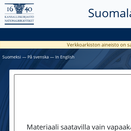
Suomala
Verkkoarkiston aineisto on s
Suomeksi
―
På svenska
―
In English
Materiaali saatavilla vain vapaa