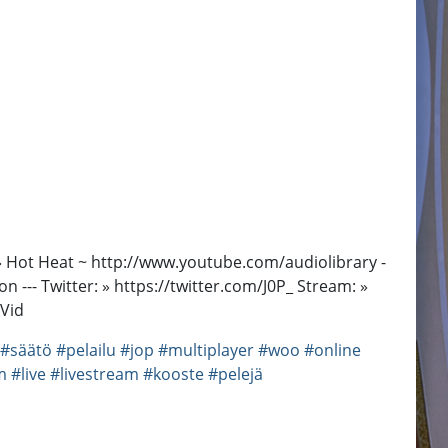
i » Hot Heat ~ http://www.youtube.com/audiolibrary -
n --- Twitter: » https://twitter.com/J0P_ Stream: »
PVid
#säätö
#pelailu
#jop
#multiplayer
#woo
#online
m
#live
#livestream
#kooste
#pelejä