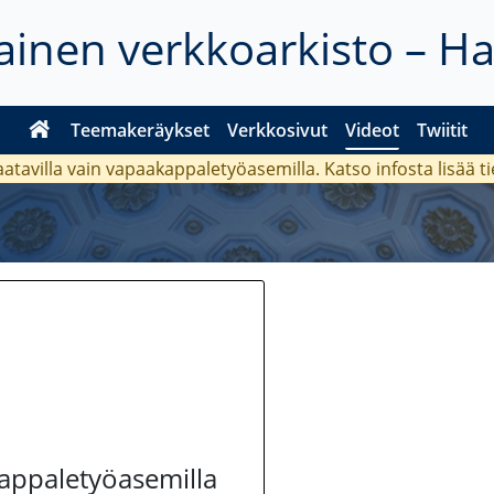
inen verkkoarkisto – H
Teemakeräykset
Verkkosivut
Videot
Twiitit
aatavilla vain vapaakappaletyöasemilla. Katso
infosta
lisää t
kappaletyöasemilla