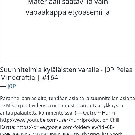
Materiaali saatavilla vain
vapaakappaletyöasemilla
Suunnitelmia kyläläisten varalle - J0P Pelaa
Minecraftia | #164
―
J0P
Parannellaan asioita, tehdään asioita ja suunnitellan asioita
:D Mikäli pidit videosta niin muistahan jättää tykkäys ja
antaa palautetta kommenteissa :) --- Outro ~ Hunri
http://www.youtube.com/user/hunriproduction Chill
Kartta: https://drive.google.com/folderview?id=0B-
y99FI26Ev5d2lZN3dwQnJEeUE&usp=sharing#list Seed: