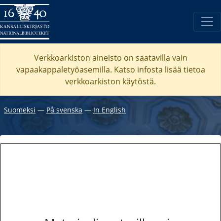
Verkkoarkiston aineisto on saatavilla vain
vapaakappaletyöasemilla. Katso
infosta
lisää tietoa
verkkoarkiston käytöstä.
Suomeksi
―
På svenska
―
In English