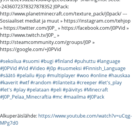
-2436072378327878352 J0Pack:
http://www.planetminecraft.com/texture_pack/j0pack/ ---
Sosiaaliset mediat ja muut » https://instagram.com/tehjop
» https://twitter.com/J0P_ » https://facebook.com/J0PVid »
http://www.twitch.tv/J0P_ »
http://steamcommunity.com/groups/J0P »
https://google.com/+J0PVid
#sekoilua
#suomi
#bugi
#finland
#puhuttu
#language
#J0PVid
#Vid
#Video
#j0p
#suomeksi
#Finnish_Language
#säätö
#pelailu
#jop
#multiplayer
#woo
#online
#hauskaa
#kaverit
#wtf
#random
#tilanteita
#creeper
#let's_play
#let's
#play
#pelataan
#peli
#päivitys
#Minecraft
#J0P_Pelaa_Minecraftia
#mc
#maailma
#J0Pack
Alkuperäislähde:
https://www.youtube.com/watch?v=uCqg-
MPg7d0