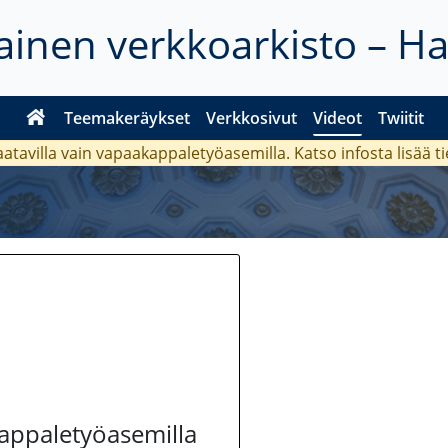
inen verkkoarkisto – H
Teemakeräykset
Verkkosivut
Videot
Twiitit
aatavilla vain vapaakappaletyöasemilla. Katso
infosta
lisää t
kappaletyöasemilla