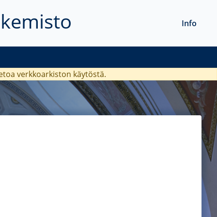
akemisto
Info
ietoa verkkoarkiston käytöstä.