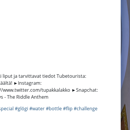
liput ja tarvittavat tiedot Tubetourista:
täältä! ►Instagram:
p://www.twitter.com/tupakkalakko ►Snapchat:
dys - The Riddle Anthem
special
#glögi
#water
#bottle
#flip
#challenge