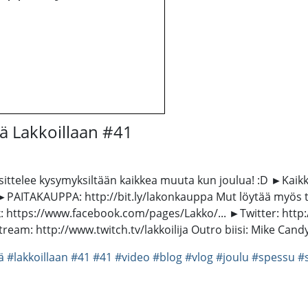
 Lakkoillaan #41
sittelee kysymyksiltään kaikkea muuta kun joulua! :D ►Kaikki 
e! ►PAITAKAUPPA: http://bit.ly/lakonkauppa Mut löytää myös 
: https://www.facebook.com/pages/Lakko/... ►Twitter: htt
tream: http://www.twitch.tv/lakkoilija Outro biisi: Mike Can
ä
#lakkoillaan
#41
#41
#video
#blog
#vlog
#joulu
#spessu
#