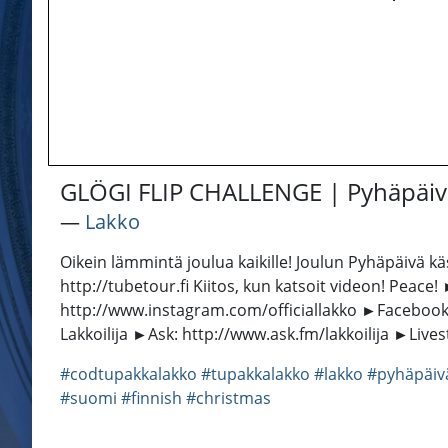
GLÖGI FLIP CHALLENGE | Pyhäpäivä
―
Lakko
Oikein lämmintä joulua kaikille! Joulun Pyhäpäivä kä
http://tubetour.fi Kiitos, kun katsoit videon! Peac
http://www.instagram.com/officiallakko ►Facebook
Lakkoilija ►Ask: http://www.ask.fm/lakkoilija ►Lives
#codtupakkalakko
#tupakkalakko
#lakko
#pyhäpäiv
#suomi
#finnish
#christmas