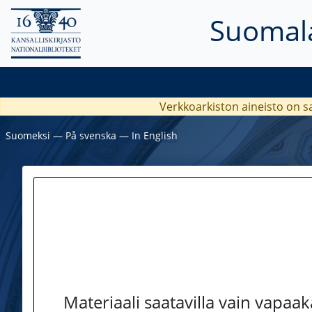
Suomala
Verkkoarkiston aineisto on s
Suomeksi
―
På svenska
―
In English
Materiaali saatavilla vain vapaa