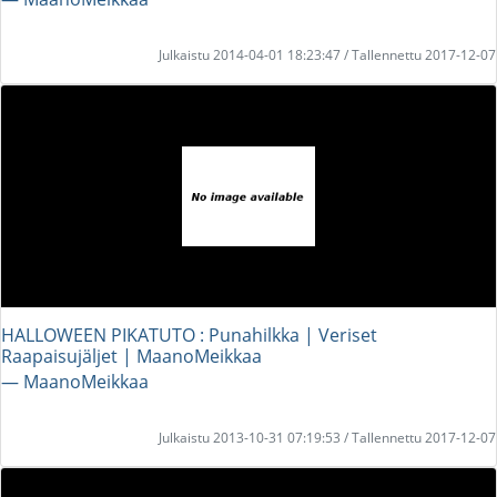
Julkaistu 2014-04-01 18:23:47 / Tallennettu 2017-12-07
HALLOWEEN PIKATUTO : Punahilkka | Veriset
Raapaisujäljet | MaanoMeikkaa
― MaanoMeikkaa
Julkaistu 2013-10-31 07:19:53 / Tallennettu 2017-12-07