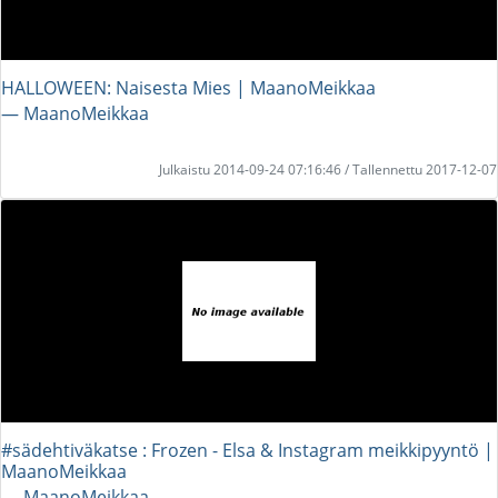
HALLOWEEN: Naisesta Mies | MaanoMeikkaa
― MaanoMeikkaa
Julkaistu 2014-09-24 07:16:46 / Tallennettu 2017-12-07
#sädehtiväkatse : Frozen - Elsa & Instagram meikkipyyntö |
MaanoMeikkaa
― MaanoMeikkaa