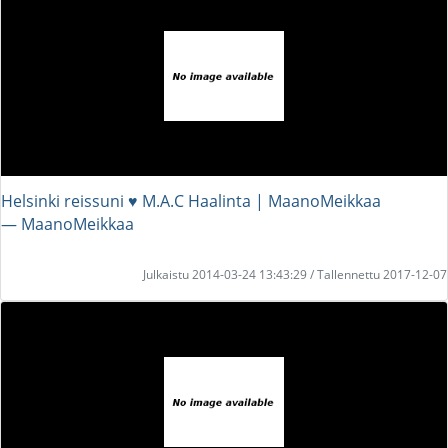
Helsinki reissuni ♥ M.A.C Haalinta | MaanoMeikkaa
― MaanoMeikkaa
Julkaistu 2014-03-24 13:43:29 / Tallennettu 2017-12-07