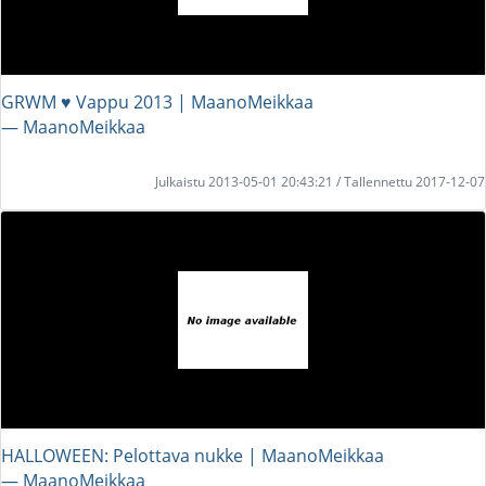
GRWM ♥ Vappu 2013 | MaanoMeikkaa
― MaanoMeikkaa
Julkaistu 2013-05-01 20:43:21 / Tallennettu 2017-12-07
HALLOWEEN: Pelottava nukke | MaanoMeikkaa
― MaanoMeikkaa