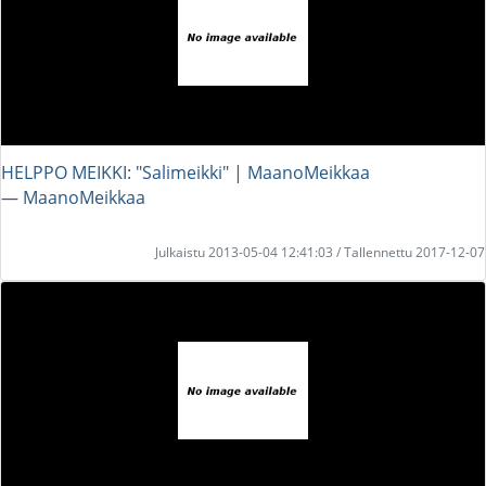
HELPPO MEIKKI: "Salimeikki" | MaanoMeikkaa
― MaanoMeikkaa
Julkaistu 2013-05-04 12:41:03 / Tallennettu 2017-12-07