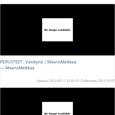
PERUSTEET : Valokynä | MaanoMeikkaa
― MaanoMeikkaa
Julkaistu 2012-03-11 22:55:23 / Tallennettu 2017-12-07