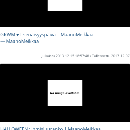
GRWM ♥ Itsenäisyyspäivä | MaanoMeikkaa
― MaanoMeikkaa
Julkaistu 2013-12-15 18:57:48 / Tallennettu 2017-12-07
HALLOWEEN : Ihmisluuranko | MaanoMeikkaa