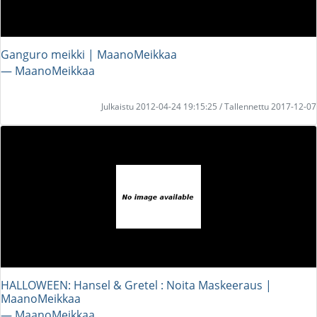
Ganguro meikki | MaanoMeikkaa
― MaanoMeikkaa
Julkaistu 2012-04-24 19:15:25 / Tallennettu 2017-12-07
HALLOWEEN: Hansel & Gretel : Noita Maskeeraus |
MaanoMeikkaa
― MaanoMeikkaa