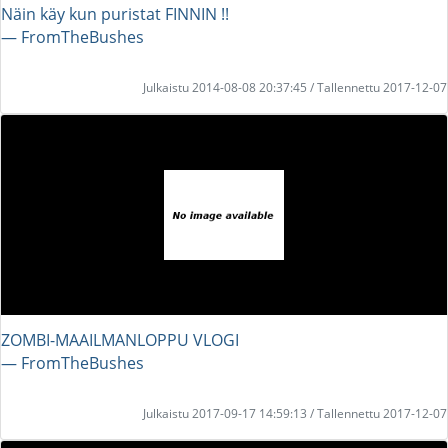
Näin käy kun puristat FINNIN !!
― FromTheBushes
Julkaistu 2014-08-08 20:37:45 / Tallennettu 2017-12-07
ZOMBI-MAAILMANLOPPU VLOGI
― FromTheBushes
Julkaistu 2017-09-17 14:59:13 / Tallennettu 2017-12-07