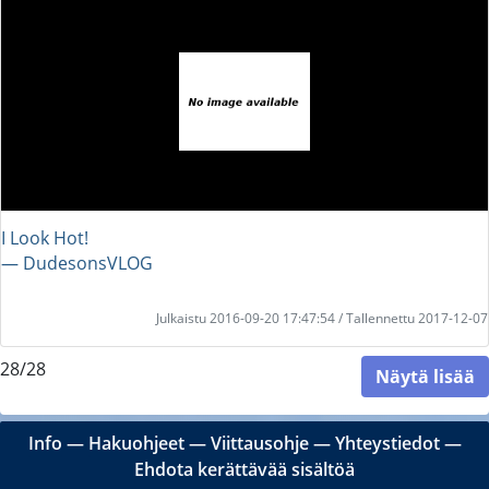
I Look Hot!
― DudesonsVLOG
Julkaistu 2016-09-20 17:47:54 / Tallennettu 2017-12-07
28/28
Näytä lisää
Info
―
Hakuohjeet
―
Viittausohje
―
Yhteystiedot
―
Ehdota kerättävää sisältöä