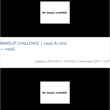
MAKEUP CHALLENGE | naaG & Uino
― naaG
Julkaistu 2014-06-11 14:50:22 / Tallennettu 2017-12-07