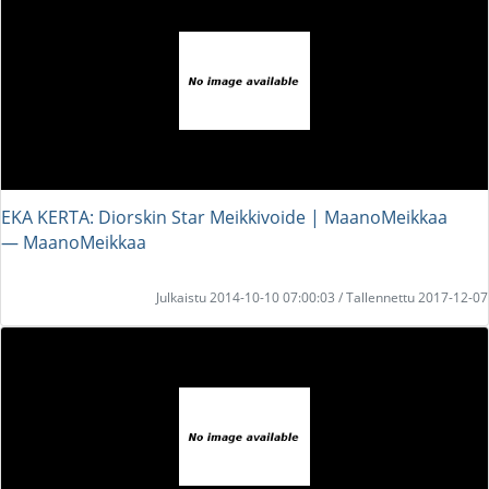
EKA KERTA: Diorskin Star Meikkivoide | MaanoMeikkaa
― MaanoMeikkaa
Julkaistu 2014-10-10 07:00:03 / Tallennettu 2017-12-07