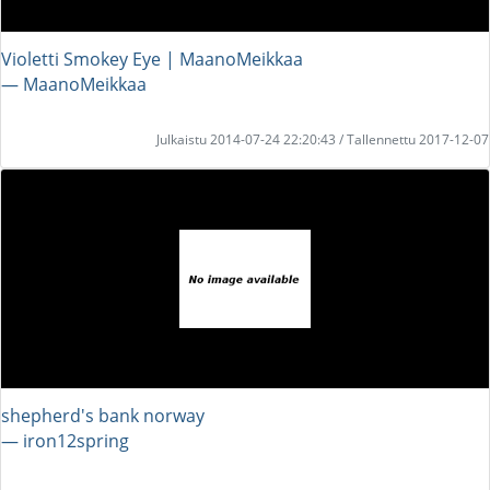
Violetti Smokey Eye | MaanoMeikkaa
― MaanoMeikkaa
Julkaistu 2014-07-24 22:20:43 / Tallennettu 2017-12-07
shepherd's bank norway
― iron12spring