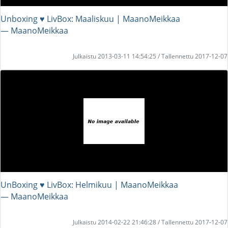
Unboxing ♥ LivBox: Maaliskuu | MaanoMeikkaa
― MaanoMeikkaa
Julkaistu 2013-03-11 14:54:25 / Tallennettu 2017-12-07
UnBoxing ♥ LivBox: Helmikuu | MaanoMeikkaa
― MaanoMeikkaa
Julkaistu 2014-02-22 21:46:28 / Tallennettu 2017-12-07