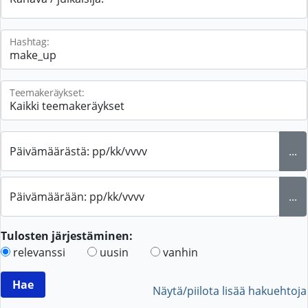
Hashtag:
Teemakeräykset:
Päivämäärästä: pp/kk/vvvv
...
Päivämäärään: pp/kk/vvvv
...
Tulosten järjestäminen:
relevanssi
uusin
vanhin
Näytä/piilota lisää hakuehtoja