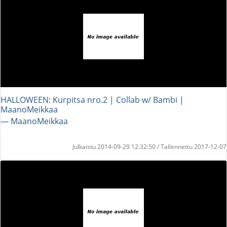
HALLOWEEN: Kurpitsa nro.2 | Collab w/ Bambi |
MaanoMeikkaa
― MaanoMeikkaa
Julkaistu 2014-09-29 12:32:50 / Tallennettu 2017-12-07