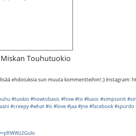
- Miskan Touhutuokio
kää lisää ehdotuksia sun muuta kommentteihin! ;) Instagram:
ouhu
#tuokio
#howtobasic
#how
#to
#basic
#simpsonit
#si
aani
#creepy
#what
#is
#love
#jaa
#jne
#facebook
#spurdo
?v=pftWWz2GuIo