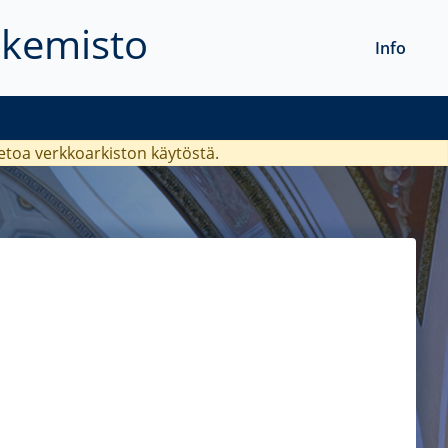
akemisto
Info
ietoa verkkoarkiston käytöstä.