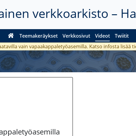
inen verkkoarkisto – H
Teemakeräykset
Verkkosivut
Videot
Twiitit
aatavilla vain vapaakappaletyöasemilla. Katso
infosta
lisää t
kappaletyöasemilla