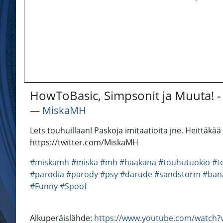
HowToBasic, Simpsonit ja Muuta! 
―
MiskaMH
Lets touhuillaan! Paskoja imitaatioita jne. Heittä
https://twitter.com/MiskaMH
#miskamh
#miska
#mh
#haakana
#touhutuokio
#t
#parodia
#parody
#psy
#darude
#sandstorm
#ban
#Funny
#Spoof
Alkuperäislähde:
https://www.youtube.com/watch