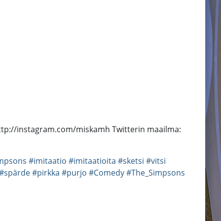
 http://instagram.com/miskamh Twitterin maailma:
mpsons
#imitaatio
#imitaatioita
#sketsi
#vitsi
#spärde
#pirkka
#purjo
#Comedy
#The_Simpsons