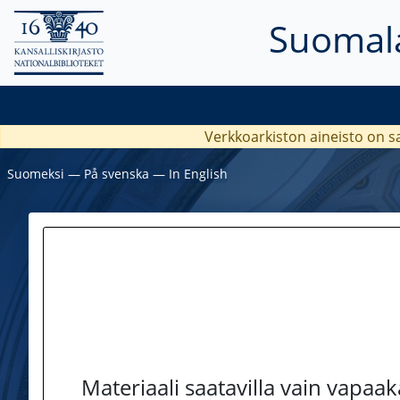
Suomala
Verkkoarkiston aineisto on s
Suomeksi
―
På svenska
―
In English
Materiaali saatavilla vain vapaa