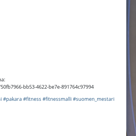
ma:
/50fb7966-bb53-4622-be7e-891764c97994
i
#pakara
#fitness
#fitnessmalli
#suomen_mestari