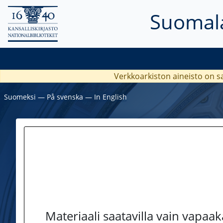
Suomala
Verkkoarkiston aineisto on s
Suomeksi
―
På svenska
―
In English
Materiaali saatavilla vain vapaa