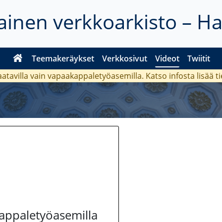
inen verkkoarkisto – H
Teemakeräykset
Verkkosivut
Videot
Twiitit
aatavilla vain vapaakappaletyöasemilla. Katso
infosta
lisää t
kappaletyöasemilla