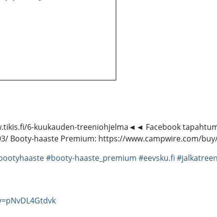
.tikis.fi/6-kuukauden-treeniohjelma◄◄ Facebook tapahtu
3/ Booty-haaste Premium: https://www.campwire.com/buy
bootyhaaste
#booty-haaste_premium
#eevsku.fi
#jalkatreen
?v=pNvDL4Gtdvk