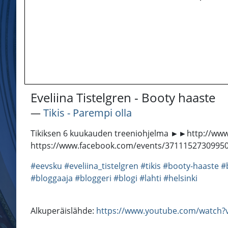
Eveliina Tistelgren - Booty haaste
―
Tikis - Parempi olla
Tikiksen 6 kuukauden treeniohjelma ►►http://www
https://www.facebook.com/events/37111527309950
#eevsku
#eveliina_tistelgren
#tikis
#booty-haaste
#
#bloggaaja
#bloggeri
#blogi
#lahti
#helsinki
Alkuperäislähde:
https://www.youtube.com/watch