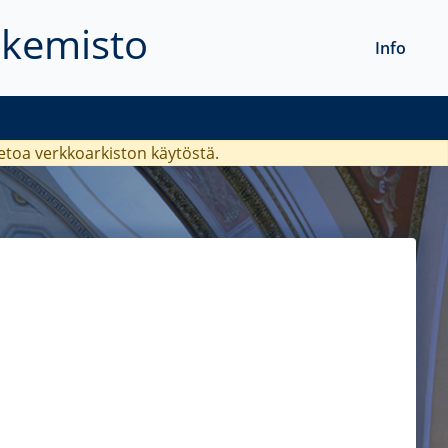
akemisto
Info
ietoa verkkoarkiston käytöstä.