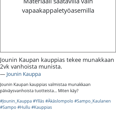
Materiaali saatavilla vain
vapaakappaletyöasemilla
Jounin Kaupan kauppias tekee munakkaan
2vk vanhoista munista.
―
Jounin Kauppa
Jounin Kaupan kauppias valmistaa munakkaan
päiväysvanhoista tuotteista... Miten käy?
#Jounin_Kauppa
#Ylläs
#Äkäslompolo
#Sampo_Kaulanen
#Sampo
#Hullu
#Kauppias