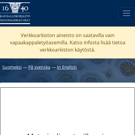
Verkkoarkiston aineisto on saatavilla vain
vapaakappaletyöasemilla. Katso
infosta
lisää tietoa
verkkoarkiston käytöstä.
Suomeksi
―
På svenska
―
In English