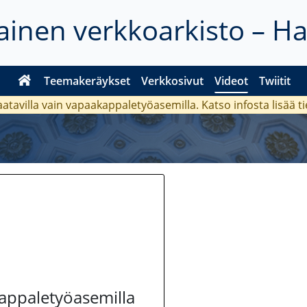
inen verkkoarkisto – H
Teemakeräykset
Verkkosivut
Videot
Twiitit
aatavilla vain vapaakappaletyöasemilla. Katso
infosta
lisää t
kappaletyöasemilla