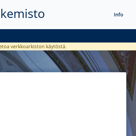
akemisto
Info
ietoa verkkoarkiston käytöstä.