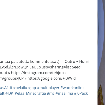
a antaa palautetta kommenteissa :) --- Outro ~ Hunri
I26Ev5d2lZN3dwQnJEeUE&usp=sharing#list Seed:
muut » https://instagram.com/tehjop »
om/groups/J0P » https://google.com/+J0PVid
#säätö
#pelailu
#jop
#multiplayer
#woo
#online
aft
#J0P_Pelaa_Minecraftia
#mc
#maailma
#J0Pack