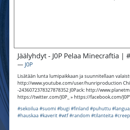
Jäälyhdyt - J0P Pelaa Minecraftia |
―
J0P
Lisätään lunta lumipaikkaan ja suunnitellaan valaist
http://www.youtube.com/user/hunriproduction Chil
-2436072378327878352 J0Pack: http://www.planetmin
https://twitter.com/J0P_ » https://facebook.com/J0
#sekoilua
#suomi
#bugi
#finland
#puhuttu
#langua
#hauskaa
#kaverit
#wtf
#random
#tilanteita
#creep