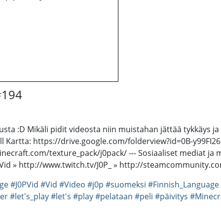
 #194
usta :D Mikäli pidit videosta niin muistahan jättää tykkäys j
l Kartta: https://drive.google.com/folderview?id=0B-y99F
ecraft.com/texture_pack/j0pack/ --- Sosiaaliset mediat ja 
PVid » http://www.twitch.tv/J0P_ » http://steamcommunity.c
ge
#J0PVid
#Vid
#Video
#j0p
#suomeksi
#Finnish_Language
er
#let's_play
#let's
#play
#pelataan
#peli
#päivitys
#Minecr