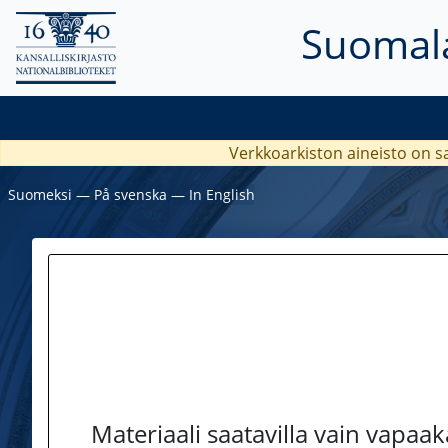
Suomala
Verkkoarkiston aineisto on s
Suomeksi
―
På svenska
―
In English
Materiaali saatavilla vain vapaa