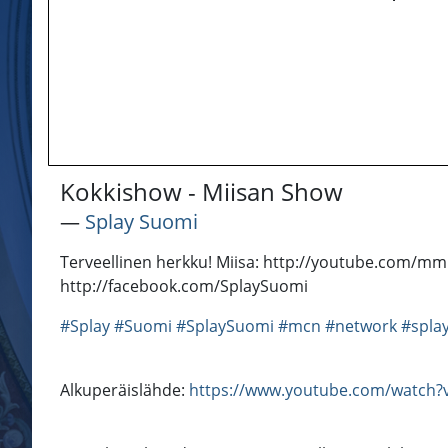
Kokkishow - Miisan Show
―
Splay Suomi
Terveellinen herkku! Miisa: http://youtube.com/mm
http://facebook.com/SplaySuomi
#Splay
#Suomi
#SplaySuomi
#mcn
#network
#spla
Alkuperäislähde:
https://www.youtube.com/watch?v