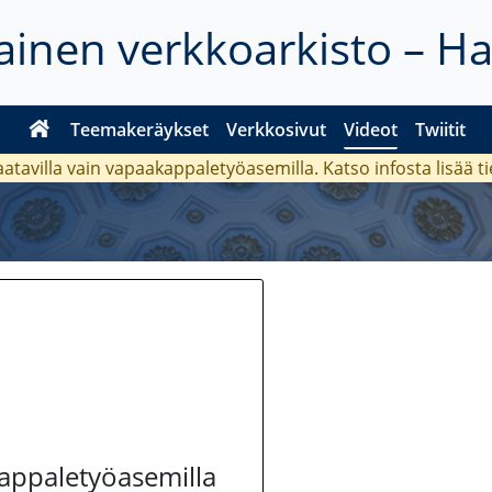
inen verkkoarkisto – H
Teemakeräykset
Verkkosivut
Videot
Twiitit
aatavilla vain vapaakappaletyöasemilla. Katso
infosta
lisää t
kappaletyöasemilla