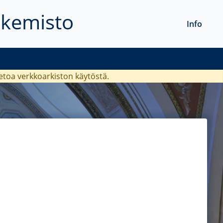
akemisto
Info
ietoa verkkoarkiston käytöstä.