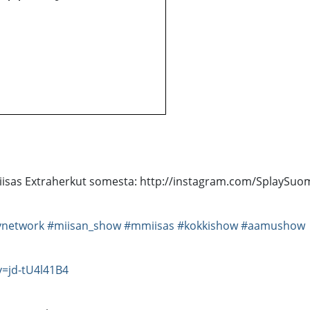
iisas Extraherkut somesta: http://instagram.com/SplaySuom
ynetwork
#miisan_show
#mmiisas
#kokkishow
#aamushow
=jd-tU4l41B4