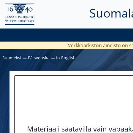
Suomala
Verkkoarkiston aineisto on s
Suomeksi
―
På svenska
―
In English
Materiaali saatavilla vain vapaa