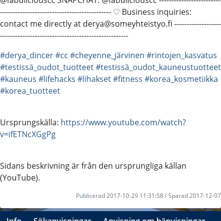
---------------­------------------------------ ♡ Business inquiries:
contact me directly at derya@someyhteistyo.fi -------------------
---------------------­-------------------------------
#derya_dincer
#cc
#cheyenne_järvinen
#rintojen_kasvatus
#testissä_oudot_tuotteet
#testissä_oudot_kauneustuotteet
#kauneus
#lifehacks
#lihakset
#fitness
#korea_kosmetiikka
#korea_tuotteet
Ursprungskälla:
https://www.youtube.com/watch?
v=ifETNcXGgPg
Sidans beskrivning är från den ursprungliga källan
(YouTube).
Publicerad 2017-10-29 11:31:58 / Sparad 2017-12-07