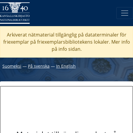
Arkiverat nätmaterial tillgänglig på dataterminaler för
friexemplar på friexemplarsbibliotekens lokaler. Mer info
på info sidan.
Suomeksi
―
På svenska
―
In English