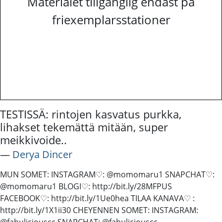
Materialet tillgänglig endast på
friexemplarsstationer
TESTISSÄ: rintojen kasvatus purkka,
lihakset tekemättä mitään, super
meikkivoide..
―
Derya Dincer
MUN SOMET: INSTAGRAM♡: @momomaru1 SNAPCHAT♡:
@momomaru1 BLOGI♡: http://bit.ly/28MFPUS
FACEBOOK♡: http://bit.ly/1Ue0hea TILAA KANAVA♡ :
http://bit.ly/1X1ii30 CHEYENNEN SOMET: INSTAGRAM:
@fabuliciouscc SNAPCHAT: @fabuliciouscc -------------------------