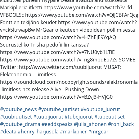
Markiplieria itketti https://www.youtube.com/watch?v=fd-
VFBOOL5c https://www.youtube.com/watch?v=QiJCBFArQcg
Fonttien tekijänoikeudet https://www.youtube.com/watch?
v=ck5ltrwapBw MrGear oikeuteen videoidean pöllimisestä
https://www.youtube.com/watch?v=HZhEjE9YqAQ
Seurusteliko Trisha pedofiiilin kanssa?
https://www.youtube.com/watch?v=7NU0yb1LTiE
https://www.youtube.com/watch?v=ng8mpdEo7Zs SOMEE:
Twitter: http://www.twitter.com/tuubijuorut MUSAT:
Elektronomia - Limitless
https://soundcloud.com/nocopyrightsounds/elektronomia
-limitless-ncs-release Alive - Pushing Down
https://www.youtube.com/watch?v=BZvJ3-HVjG0
#youtube_news
#youtube_uutiset
#youtube_juorut
#tuubiuutiset
#tuubijuorut
#tubejuorut
#tubeuutiset
#youtube_drama
#eeddspeaks
#julia_ahonen
#roni_back
#deata
#henry_harjusola
#markiplier
#mrgear