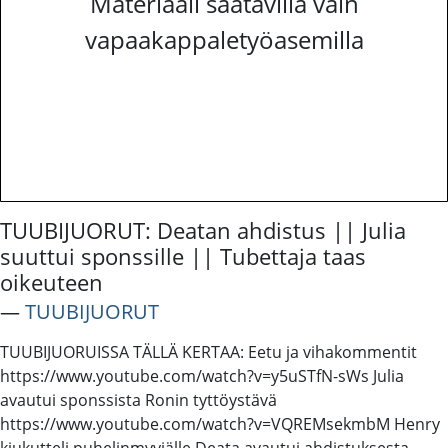
Materiaali saatavilla vain
vapaakappaletyöasemilla
TUUBIJUORUT: Deatan ahdistus || Julia
suuttui sponssille || Tubettaja taas
oikeuteen
―
TUUBIJUORUT
TUUBIJUORUISSA TÄLLÄ KERTAA: Eetu ja vihakommentit
https://www.youtube.com/watch?v=y5uSTfN-sWs Julia
avautui sponssista Ronin tyttöystävä
https://www.youtube.com/watch?v=VQREMsekmbM Henry
kiukutteli puhelinmyyjälle Deata avautui ahdistuksesta