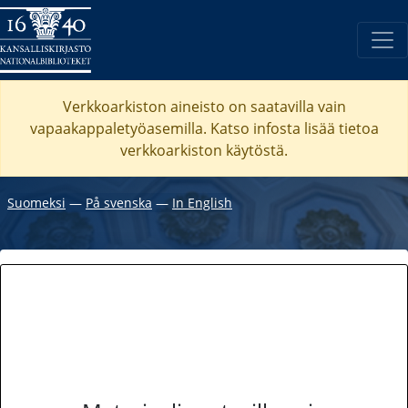
Verkkoarkiston aineisto on saatavilla vain
vapaakappaletyöasemilla. Katso
infosta
lisää tietoa
verkkoarkiston käytöstä.
Suomeksi
―
På svenska
―
In English