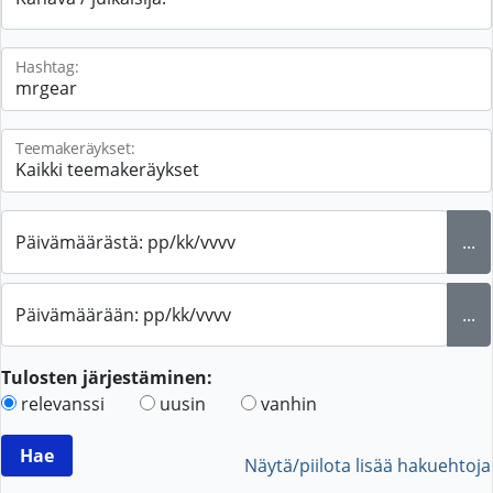
Hashtag:
Teemakeräykset:
Päivämäärästä: pp/kk/vvvv
...
Päivämäärään: pp/kk/vvvv
...
Tulosten järjestäminen:
relevanssi
uusin
vanhin
Näytä/piilota lisää hakuehtoja