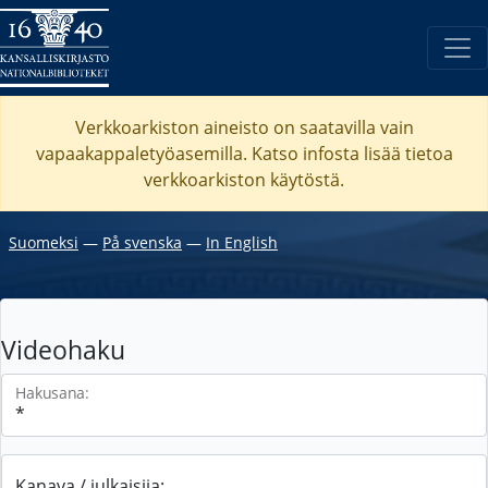
Verkkoarkiston aineisto on saatavilla vain
vapaakappaletyöasemilla. Katso
infosta
lisää tietoa
verkkoarkiston käytöstä.
Suomeksi
―
På svenska
―
In English
Videohaku
Hakusana:
Kanava / julkaisija: