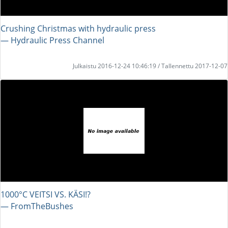
Crushing Christmas with hydraulic press
― Hydraulic Press Channel
Julkaistu 2016-12-24 10:46:19 / Tallennettu 2017-12-07
1000°C VEITSI VS. KÄSI!?
― FromTheBushes