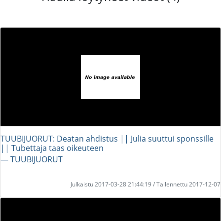
TUUBIJUORUT: Deatan ahdistus || Julia suuttui sponssille
|| Tubettaja taas oikeuteen
― TUUBIJUORUT
Julkaistu 2017-03-28 21:44:19 / Tallennettu 2017-12-07