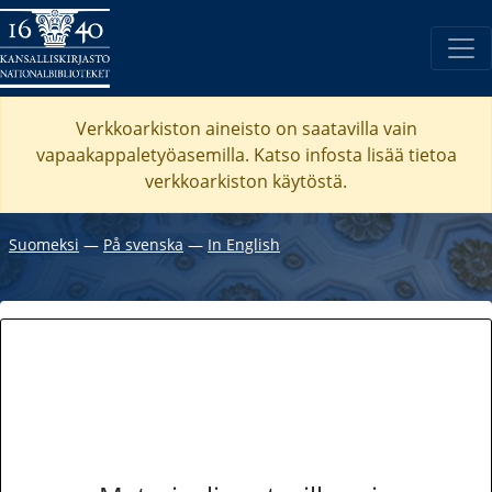
Verkkoarkiston aineisto on saatavilla vain
vapaakappaletyöasemilla. Katso
infosta
lisää tietoa
verkkoarkiston käytöstä.
Suomeksi
―
På svenska
―
In English