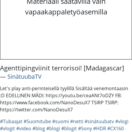
Materiaali saatavilla vain
vapaakappaletyöasemilla
Agenttipingviinit terrorisoi! [Madagascar]
―
SinätuubaTV
Let's play anti-perinteisellä tyylillä Sisältää venemontaasin
:D EDELLINEN MÄDI: https://youtu.be/ceaANt7oDZY FB:
https://www.facebook.com/NanoDesuX7 TSIRP TSIRP:
https://twitter.com/NanoDesuX7
#Tubaajat
#Suomitube
#suomi
#netti
#sinätuubatv
#vlogi
#vlogit
#video
#blog
#blogi
#blogit
#Sony
#HDR
#CX160