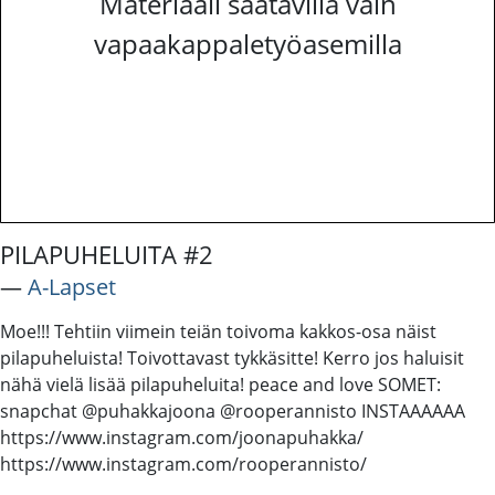
Materiaali saatavilla vain
vapaakappaletyöasemilla
PILAPUHELUITA #2
―
A-Lapset
Moe!!! Tehtiin viimein teiän toivoma kakkos-osa näist
pilapuheluista! Toivottavast tykkäsitte! Kerro jos haluisit
nähä vielä lisää pilapuheluita! peace and love SOMET:
snapchat @puhakkajoona @rooperannisto INSTAAAAAA
https://www.instagram.com/joonapuhakka/
https://www.instagram.com/rooperannisto/