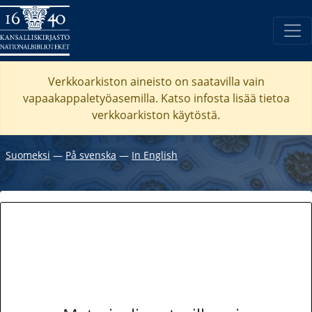
Verkkoarkiston aineisto on saatavilla vain
vapaakappaletyöasemilla. Katso
infosta
lisää tietoa
verkkoarkiston käytöstä.
Suomeksi
―
På svenska
―
In English