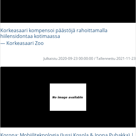
Korkeasaari kompensoi päästöjä rahoittamalla
hiilensidontaa kotimaassa
― Korkeasaari Zoo
Julkaistu 2020-09-23 00:00:00 / Tallennettu 2021-11-23
Korona: Mobiiliteknologia (Jussi Kosola & Joona Puhakka) |