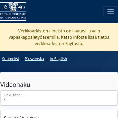
Verkkoarkiston aineisto on saatavilla vain
vapaakappaletyöasemilla. Katso
infosta
lisää tietoa
verkkoarkiston käytöstä.
Suomeksi
―
På svenska
―
In English
Videohaku
Hakusana:
Kanava / julkaisija: