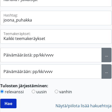
Hashtag:
Teemakeräykset:
Päivämäärästä: pp/kk/vvvv
...
Päivämäärään: pp/kk/vvvv
...
Tulosten järjestäminen:
relevanssi
uusin
vanhin
Näytä/piilota lisää hakuehtoja