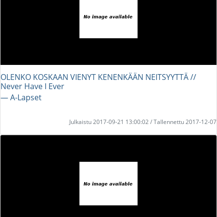
OLENKO KOSKAAN VIENYT KENENKÄÄN NEITSYYTTÄ //
Never Have I Ever
― A-Lapset
Julkaistu 2017-09-21 13:00:02 / Tallennettu 2017-12-07