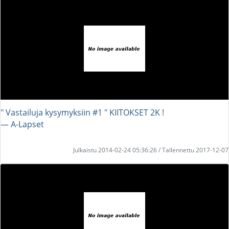
" Vastailuja kysymyksiin #1 " KIITOKSET 2K !
― A-Lapset
Julkaistu 2014-02-24 05:36:26 / Tallennettu 2017-12-07