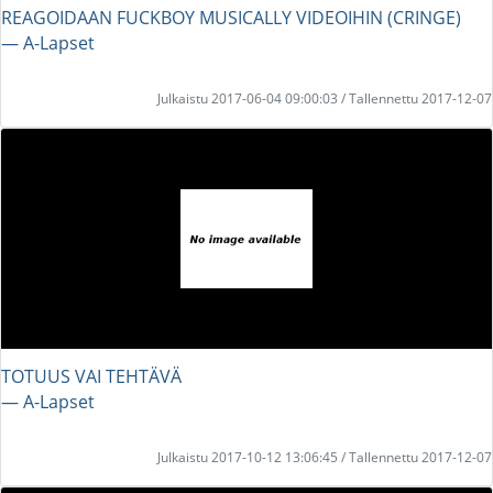
REAGOIDAAN FUCKBOY MUSICALLY VIDEOIHIN (CRINGE)
― A-Lapset
Julkaistu 2017-06-04 09:00:03 / Tallennettu 2017-12-07
TOTUUS VAI TEHTÄVÄ
― A-Lapset
Julkaistu 2017-10-12 13:06:45 / Tallennettu 2017-12-07