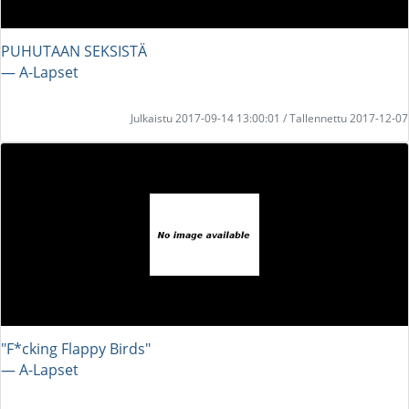
PUHUTAAN SEKSISTÄ
― A-Lapset
Julkaistu 2017-09-14 13:00:01 / Tallennettu 2017-12-07
"F*cking Flappy Birds"
― A-Lapset