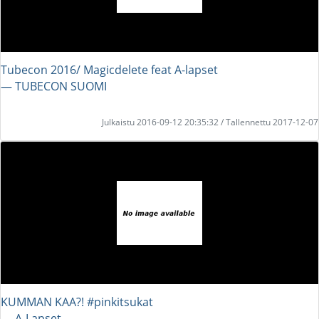
Tubecon 2016/ Magicdelete feat A-lapset
― TUBECON SUOMI
Julkaistu 2016-09-12 20:35:32 / Tallennettu 2017-12-07
KUMMAN KAA?! #pinkitsukat
― A-Lapset