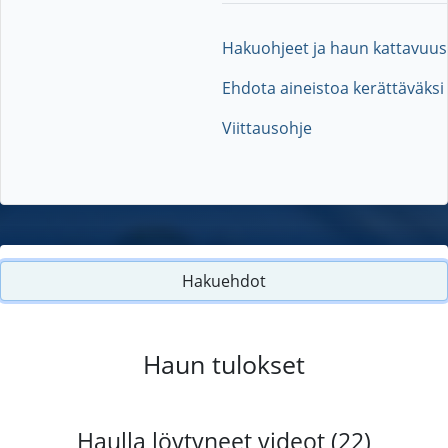
Hakuohjeet ja haun kattavuus
Ehdota aineistoa kerättäväksi
Viittausohje
Hakuehdot
Haun tulokset
Haulla löytyneet videot (22)