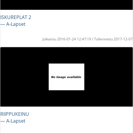
ISKUREPLAT 2
― A-Lapset
Julkaistu 2016-01-24 12:47:19 / Tallennettu 2017-12-07
RIIPPUKEINU
― A-Lapset