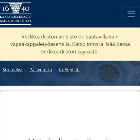
Verkkoarkiston aineisto on saatavilla vain
vapaakappaletyöasemilla. Katso
infosta
lisää tietoa
verkkoarkiston käytöstä.
Suomeksi
―
På svenska
―
In English