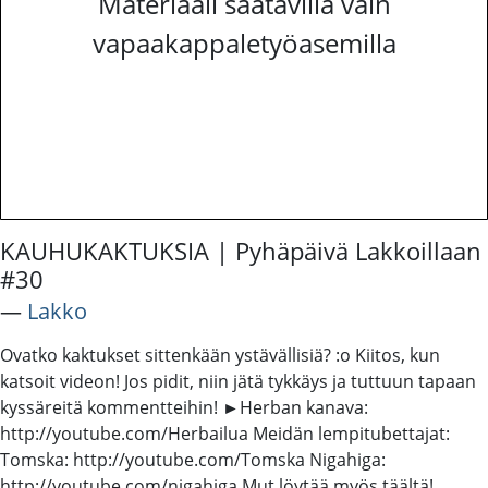
Materiaali saatavilla vain
vapaakappaletyöasemilla
KAUHUKAKTUKSIA | Pyhäpäivä Lakkoillaan
#30
―
Lakko
Ovatko kaktukset sittenkään ystävällisiä? :o Kiitos, kun
katsoit videon! Jos pidit, niin jätä tykkäys ja tuttuun tapaan
kyssäreitä kommentteihin! ►Herban kanava:
http://youtube.com/Herbailua Meidän lempitubettajat:
Tomska: http://youtube.com/Tomska Nigahiga:
http://youtube.com/nigahiga Mut löytää myös täältä!