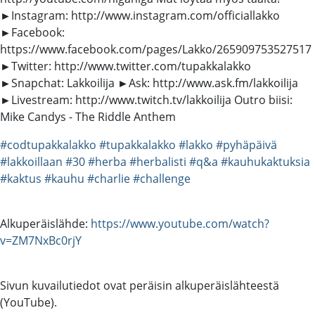
►Instagram: http://www.instagram.com/officiallakko
►Facebook:
https://www.facebook.com/pages/Lakko/265909753527517
►Twitter: http://www.twitter.com/tupakkalakko
►Snapchat: Lakkoilija ►Ask: http://www.ask.fm/lakkoilija
►Livestream: http://www.twitch.tv/lakkoilija Outro biisi:
Mike Candys - The Riddle Anthem
#codtupakkalakko
#tupakkalakko
#lakko
#pyhäpäivä
#lakkoillaan
#30
#herba
#herbalisti
#q&a
#kauhukaktuksia
#kaktus
#kauhu
#charlie
#challenge
Alkuperäislähde:
https://www.youtube.com/watch?
v=ZM7NxBc0rjY
Sivun kuvailutiedot ovat peräisin alkuperäislähteestä
(YouTube).