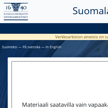
Suomala
Verkkoarkiston aineisto on s
Suomeksi
―
På svenska
―
In English
Materiaali saatavilla vain vapaa