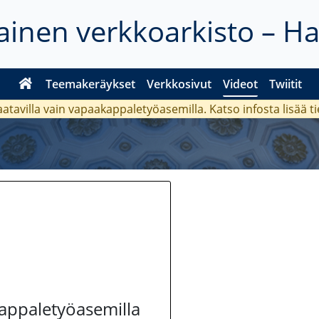
inen verkkoarkisto – H
Teemakeräykset
Verkkosivut
Videot
Twiitit
aatavilla vain vapaakappaletyöasemilla. Katso
infosta
lisää t
kappaletyöasemilla