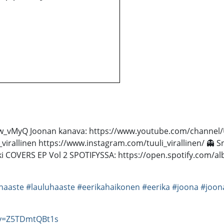
Rnw_vMyQ Joonan kanava: https://www.youtube.com/channel/
li_virallinen https://www.instagram.com/tuuli_virallinen/ 👻 
 COVERS EP Vol 2 SPOTIFYSSA: https://open.spotify.com/album/
haaste
#lauluhaaste
#eerikahaikonen
#eerika
#joona
#joon
?v=Z5TDmtQBt1s