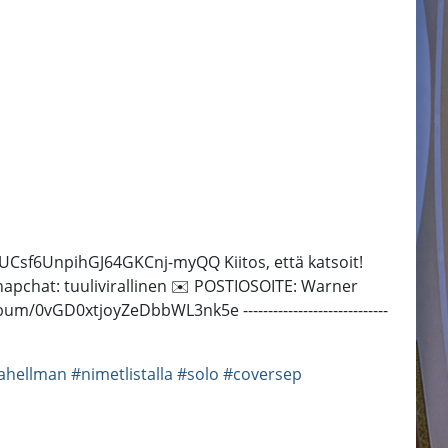
UCsf6UnpihGJ64GKCnj-myQQ Kiitos, että katsoit!
Snapchat: tuulivirallinen ✉️ POSTIOSOITE: Warner
0vGD0xtjoyZeDbbWL3nk5e -----------------------------
ahellman
#nimetlistalla
#solo
#coversep