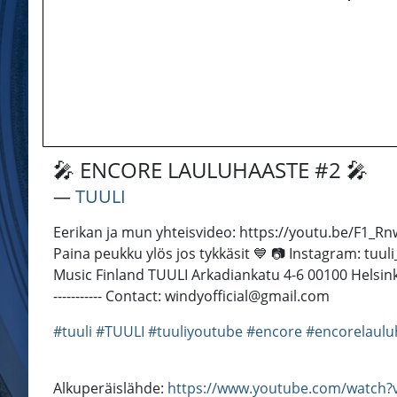
🎤 ENCORE LAULUHAASTE #2 🎤
―
TUULI
Eerikan ja mun yhteisvideo: https://youtu.be/F1_
Paina peukku ylös jos tykkäsit 💙 📷 Instagram: tuu
Music Finland TUULI Arkadiankatu 4-6 00100 Helsinki
----------- Contact: windyofficial@gmail.com
#tuuli
#TUULI
#tuuliyoutube
#encore
#encorelaulu
Alkuperäislähde:
https://www.youtube.com/watch