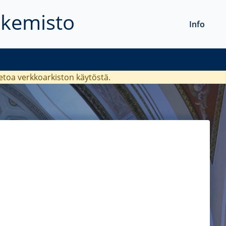
akemisto
Info
ietoa verkkoarkiston käytöstä.