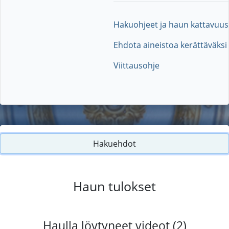
Hakuohjeet ja haun kattavuus
Ehdota aineistoa kerättäväksi
Viittausohje
Hakuehdot
Haun tulokset
Haulla löytyneet videot (2)