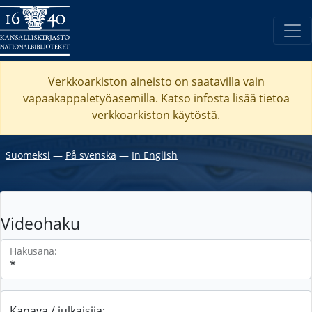
Verkkoarkiston aineisto on saatavilla vain
vapaakappaletyöasemilla. Katso
infosta
lisää tietoa
verkkoarkiston käytöstä.
Suomeksi
―
På svenska
―
In English
Videohaku
Hakusana:
Kanava / julkaisija: