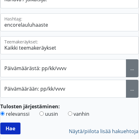
Hashtag:
Teemakeräykset:
Päivämäärästä: pp/kk/vvvv
...
Päivämäärään: pp/kk/vvvv
...
Tulosten järjestäminen:
relevanssi
uusin
vanhin
Näytä/piilota lisää hakuehtoja