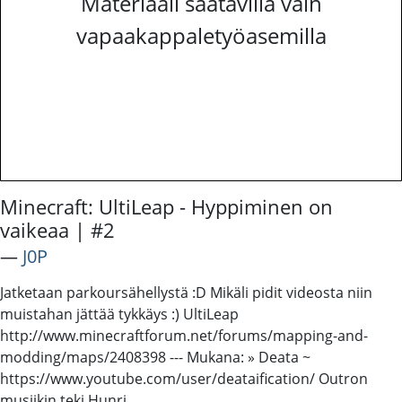
Materiaali saatavilla vain
vapaakappaletyöasemilla
Minecraft: UltiLeap - Hyppiminen on
vaikeaa | #2
―
J0P
Jatketaan parkoursähellystä :D Mikäli pidit videosta niin
muistahan jättää tykkäys :) UltiLeap
http://www.minecraftforum.net/forums/mapping-and-
modding/maps/2408398 --- Mukana: » Deata ~
https://www.youtube.com/user/deataification/ Outron
musiikin teki Hunri