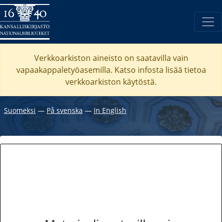
Verkkoarkiston aineisto on saatavilla vain
vapaakappaletyöasemilla. Katso
infosta
lisää tietoa
verkkoarkiston käytöstä.
Suomeksi
―
På svenska
―
In English