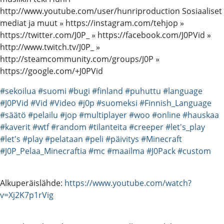
http://www.youtube.com/user/hunriproduction Sosiaaliset
mediat ja muut » https://instagram.com/tehjop »
https://twitter.com/J0P_ » https://facebook.com/J0PVid »
http://www.twitch.tv/J0P_ »
http://steamcommunity.com/groups/J0P »
https://google.com/+J0PVid
#sekoilua
#suomi
#bugi
#finland
#puhuttu
#language
#J0PVid
#Vid
#Video
#j0p
#suomeksi
#Finnish_Language
#säätö
#pelailu
#jop
#multiplayer
#woo
#online
#hauskaa
#kaverit
#wtf
#random
#tilanteita
#creeper
#let's_play
#let's
#play
#pelataan
#peli
#päivitys
#Minecraft
#J0P_Pelaa_Minecraftia
#mc
#maailma
#J0Pack
#custom
Alkuperäislähde:
https://www.youtube.com/watch?
v=Xj2K7p1rVig