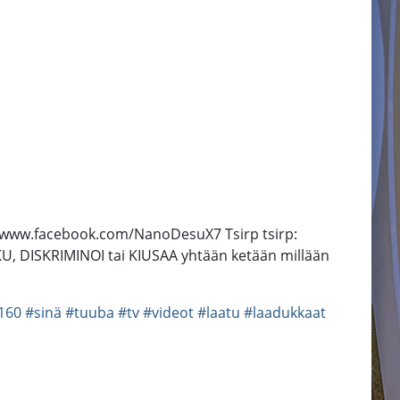
//www.facebook.com/NanoDesuX7 Tsirp tsirp:
U, DISKRIMINOI tai KIUSAA yhtään ketään millään
160
#sinä
#tuuba
#tv
#videot
#laatu
#laadukkaat