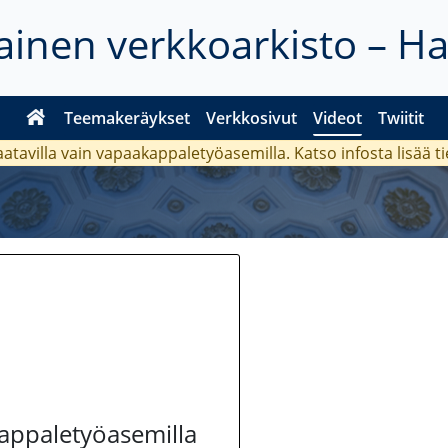
inen verkkoarkisto – H
Teemakeräykset
Verkkosivut
Videot
Twiitit
aatavilla vain vapaakappaletyöasemilla. Katso
infosta
lisää t
kappaletyöasemilla