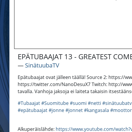
EPÄTUBAAJAT 13 - GREATEST COM
―
SinätuubaTV
Epätubaajat ovat jälleen täällä! Source 2: https
https://twitter.com/NanoDesuX7 Twitch: http://www
tavalla. Vanhoja jaksoja ei laiteta takaisin itsestäänse
#Tubaajat
#Suomitube
#suomi
#netti
#sinätuubatv
#epätubaajat
#jonne
#jonnet
#kangasala
#moottor
Alkuperäislähde:
https://www.youtube.com/watc