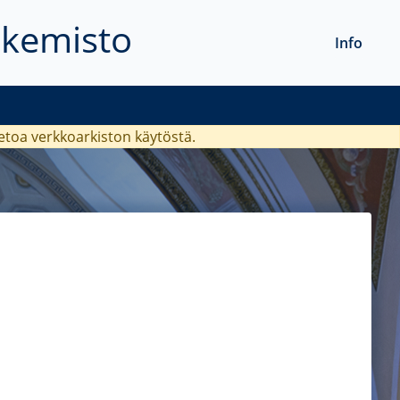
akemisto
Info
ietoa verkkoarkiston käytöstä.