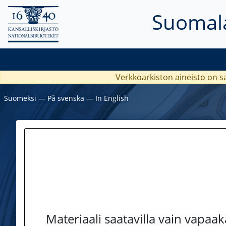
Suomala
Verkkoarkiston aineisto on s
Suomeksi
―
På svenska
―
In English
Materiaali saatavilla vain vapaa