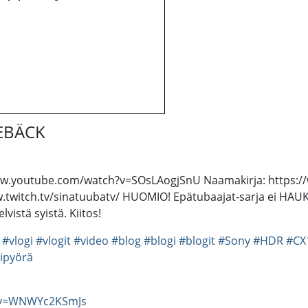
EBÄCK
://www.youtube.com/watch?v=SOsLAogjSnU Naamakirja: https:
.twitch.tv/sinatuubatv/ HUOMIO! Epätubaajat-sarja ei HAUK
lvistä syistä. Kiitos!
#vlogi
#vlogit
#video
#blog
#blogi
#blogit
#Sony
#HDR
#CX
ipyörä
h?v=WNWYc2KSmJs