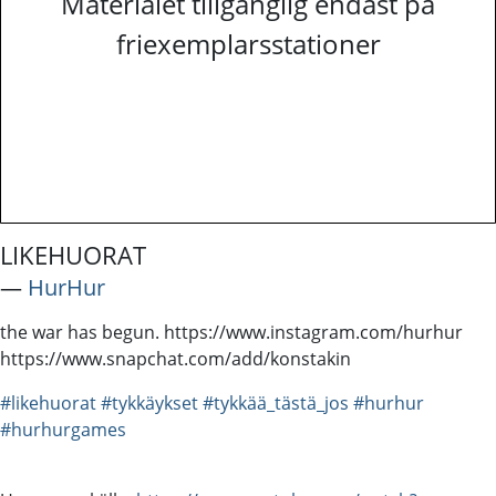
Materialet tillgänglig endast på
friexemplarsstationer
LIKEHUORAT
―
HurHur
the war has begun. https://www.instagram.com/hurhur
https://www.snapchat.com/add/konstakin
#likehuorat
#tykkäykset
#tykkää_tästä_jos
#hurhur
#hurhurgames