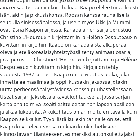
aina ei saa tehdä niin kuin haluaa. Kaapo elelee turvallisesti
isän, äidin ja pikkusiskonsa, Roosan kanssa rauhallisella
seudulla sinisessä talossa, ja usein myös Ukki ja Mummi
ovat läsnä Kaapon arjessa. Kanadalainen sarja perustuu
Christine L'Heureuxin kirjoittamiin ja Hélène Desputeauxin
kuvittamiin kirjoihin. Kaapo on kanadalaista alkuperää
oleva ja eteläkorealaisyhteistyössä tehty animaatiosarja,
joka perustuu Christine L'Heureuxin kirjoittamiin ja Hélène
Desputeauxin kuvittamiin kirjoihin. Kirjoja on tehty
vuodesta 1987 lähtien. Kaapo on nelivuotias poika, joka
ihmettelee maailmaa ja oppii kussakin jaksossa jotakin
uutta perheensä tai ystäviensä kanssa puuhastellessaan.
Useat sarjan jaksoista alkavat kohtauksella, jossa sarjan
kertojana toimiva isoäiti esittelee tarinan lapsenlapsilleen
ja alkaa lukea sitä. Alkukohtaus on animoitu eri tavalla kuin
Kaapon seikkailut. Tyypillistä kullekin tarinalle on se, että
Kaapo kuvittelee itsensä mukaan kunkin hetkiseen
kiinnostavaan tilanteeseen, esimerkiksi autonkuljettajaksi