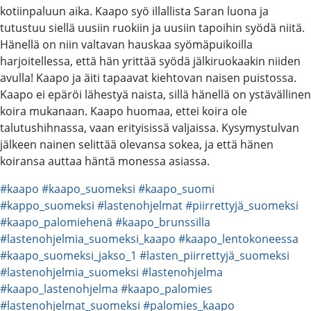
kotiinpaluun aika. Kaapo syö illallista Saran luona ja
tutustuu siellä uusiin ruokiin ja uusiin tapoihin syödä niitä.
Hänellä on niin valtavan hauskaa syömäpuikoilla
harjoitellessa, että hän yrittää syödä jälkiruokaakin niiden
avulla! Kaapo ja äiti tapaavat kiehtovan naisen puistossa.
Kaapo ei epäröi lähestyä naista, sillä hänellä on ystävällinen
koira mukanaan. Kaapo huomaa, ettei koira ole
talutushihnassa, vaan erityisissä valjaissa. Kysymystulvan
jälkeen nainen selittää olevansa sokea, ja että hänen
koiransa auttaa häntä monessa asiassa.
#kaapo
#kaapo_suomeksi
#kaapo_suomi
#kappo_suomeksi
#lastenohjelmat
#piirrettyjä_suomeksi
#kaapo_palomiehenä
#kaapo_brunssilla
#lastenohjelmia_suomeksi_kaapo
#kaapo_lentokoneessa
#kaapo_suomeksi_jakso_1
#lasten_piirrettyjä_suomeksi
#lastenohjelmia_suomeksi
#lastenohjelma
#kaapo_lastenohjelma
#kaapo_palomies
#lastenohjelmat_suomeksi
#palomies_kaapo