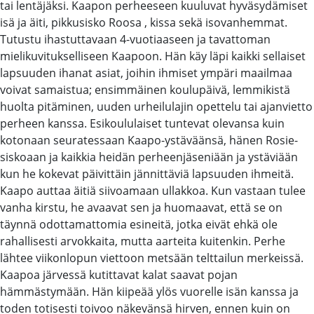
tai lentäjäksi. Kaapon perheeseen kuuluvat hyväsydämiset
isä ja äiti, pikkusisko Roosa , kissa sekä isovanhemmat.
Tutustu ihastuttavaan 4-vuotiaaseen ja tavattoman
mielikuvitukselliseen Kaapoon. Hän käy läpi kaikki sellaiset
lapsuuden ihanat asiat, joihin ihmiset ympäri maailmaa
voivat samaistua; ensimmäinen koulupäivä, lemmikistä
huolta pitäminen, uuden urheilulajin opettelu tai ajanvietto
perheen kanssa. Esikoululaiset tuntevat olevansa kuin
kotonaan seuratessaan Kaapo-ystäväänsä, hänen Rosie-
siskoaan ja kaikkia heidän perheenjäseniään ja ystäviään
kun he kokevat päivittäin jännittäviä lapsuuden ihmeitä.
Kaapo auttaa äitiä siivoamaan ullakkoa. Kun vastaan tulee
vanha kirstu, he avaavat sen ja huomaavat, että se on
täynnä odottamattomia esineitä, jotka eivät ehkä ole
rahallisesti arvokkaita, mutta aarteita kuitenkin. Perhe
lähtee viikonlopun viettoon metsään telttailun merkeissä.
Kaapoa järvessä kutittavat kalat saavat pojan
hämmästymään. Hän kiipeää ylös vuorelle isän kanssa ja
toden totisesti toivoo näkevänsä hirven, ennen kuin on