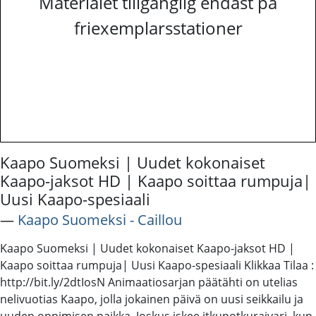
Materialet tillgänglig endast på
friexemplarsstationer
Kaapo Suomeksi | Uudet kokonaiset
Kaapo-jaksot HD | Kaapo soittaa rumpuja|
Uusi Kaapo-spesiaali
―
Kaapo Suomeksi - Caillou
Kaapo Suomeksi | Uudet kokonaiset Kaapo-jaksot HD |
Kaapo soittaa rumpuja| Uusi Kaapo-spesiaali Klikkaa Tilaa :
http://bit.ly/2dtIosN Animaatiosarjan päätähti on utelias
nelivuotias Kaapo, jolla jokainen päivä on uusi seikkailu ja
uuden oppimisen paikka. Joskus iskee itkupotkuraivari, kun