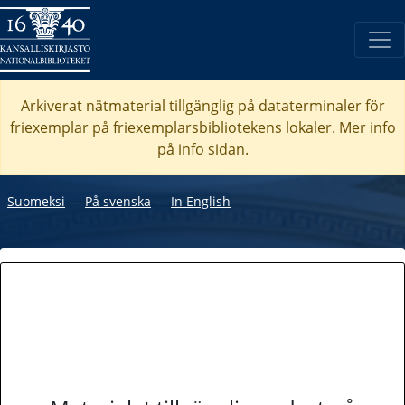
Arkiverat nätmaterial tillgänglig på dataterminaler för
friexemplar på friexemplarsbibliotekens lokaler. Mer info
på info sidan.
Suomeksi
―
På svenska
―
In English