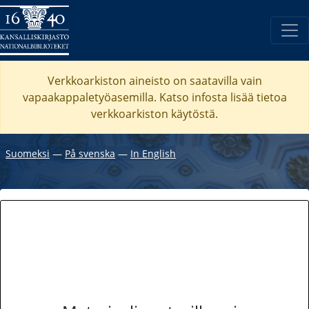
Verkkoarkiston aineisto on saatavilla vain
vapaakappaletyöasemilla. Katso
infosta
lisää tietoa
verkkoarkiston käytöstä.
Suomeksi
―
På svenska
―
In English