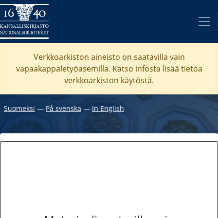
Verkkoarkiston aineisto on saatavilla vain
vapaakappaletyöasemilla. Katso
infosta
lisää tietoa
verkkoarkiston käytöstä.
Suomeksi
―
På svenska
―
In English