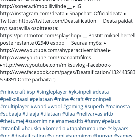
http://sonera.fi/mobiiliviihde __ ▸ IG:
http://instagram.com/deata ▸ Snapchat: Officialdeata ▸
Twitter: https://twitter.com/Deataification __ Deata paidat
nyt saatavilla osoitteesta:
https://printmotor.com/splayshop/ __ Postit: mikael hertell
poste restante 02940 espoo __ Seuraa myös: ▸
http://www.youtube.com/ahyperactivemichael ▸
http://www.youtube.com/manaattifilms
▸http://www.youtube.com/miksuvlog -Facebook-
http://www.facebook.com/pages/Deataification/132443583
574891 Ootte parhaita :)
#minecraft
#sp
#singleplayer
#yksinpeli
#deata
#pelikollaasi
#pelataan
#mine
#craft
#moninpeli
#multiplayer
#wood
#wool
#gaming
#superb
#mainosta
#subaaja
#tilaaja
#tilataan
#tilaa
#nelivarvas
#ftb
#thetumej
#suomimine
#namessftb
#funny
#pelaus
#titanfall
#hauska
#komedia
#tapahtumaume
#skywars
#mc
#deataification
#suomi
#suomipvp
#hunger
#games