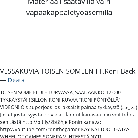
Materiaali saatavilla vain
vapaakappaletyöasemilla
VESSAKUVIA TOISEN SOMEEN FT.Roni Back
―
Deata
TOISEN SOME EI OLE TURVASSA, SAADAANKO 12 000
TYKKÄYSTÄ!!! SILLON RONI KUVAA "RONI PÖNTÖLLÄ"
VIDEON! Ois superjees jos jaksaisit painaa tykkäystä (｡◕‿◕｡)
Jos et jostai syystä oo vielä tilannut kanavaa niin voit tehdä
sen tästä http://bit.ly/2bt8Yje Ronin kanava:
http://youtube.com/ronithegamer KÄY KATTOO DEATAS
WHEEL OF GAMES SONERA VIIHTEESTÄ NYT!