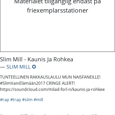
Materialet tillgänglig endast på
friexemplarsstationer
Slim Mill - Kaunis Ja Rohkea
―
SLIM MILL ✪
TUNTEELLINEN RAKKAUSLAULU MUN NAISFANEILLE!
#SlimVainElämään2017 CRINGE ALERT!
https://soundcloud.com/milad-forl-n/kaunis-ja-rohkee
#rap
#trap
#slim
#mill