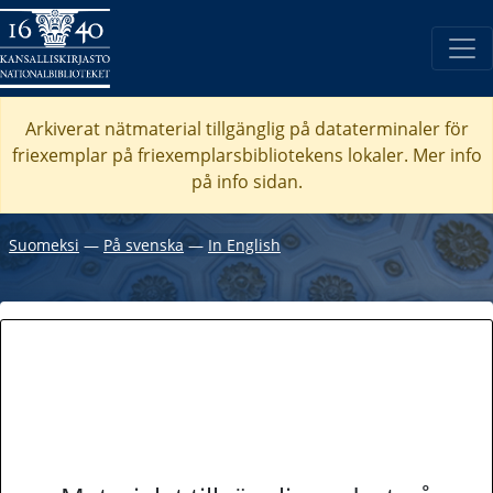
Arkiverat nätmaterial tillgänglig på dataterminaler för
friexemplar på friexemplarsbibliotekens lokaler. Mer info
på info sidan.
Suomeksi
―
På svenska
―
In English