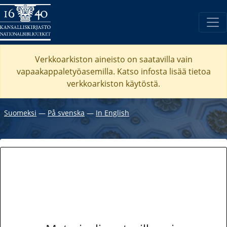
Verkkoarkiston aineisto on saatavilla vain
vapaakappaletyöasemilla. Katso
infosta
lisää tietoa
verkkoarkiston käytöstä.
Suomeksi
―
På svenska
―
In English