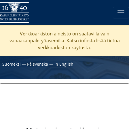
Verkkoarkiston aineisto on saatavilla vain
vapaakappaletyöasemilla. Katso
infosta
lisää tietoa
verkkoarkiston käytöstä.
Suomeksi
―
På svenska
―
In English