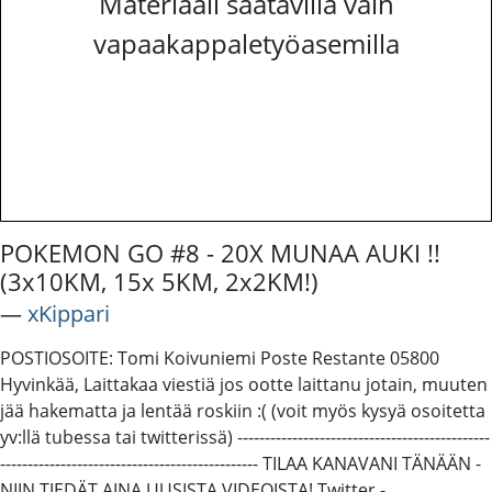
Materiaali saatavilla vain
vapaakappaletyöasemilla
POKEMON GO #8 - 20X MUNAA AUKI !!
(3x10KM, 15x 5KM, 2x2KM!)
―
xKippari
POSTIOSOITE: Tomi Koivuniemi Poste Restante 05800
Hyvinkää, Laittakaa viestiä jos ootte laittanu jotain, muuten
jää hakematta ja lentää roskiin :( (voit myös kysyä osoitetta
yv:llä tubessa tai twitterissä) ----------------------------------------­------
----------------------------------­------------- TILAA KANAVANI TÄNÄÄN -
NIIN TIEDÄT AINA UUSISTA VIDEOISTA! Twitter -