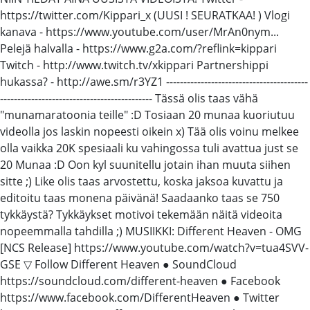
https://twitter.com/Kippari_x (UUSI ! SEURATKAA! ) Vlogi
kanava - https://www.youtube.com/user/MrAn0nym...
Pelejä halvalla - https://www.g2a.com/?reflink=kippari
Twitch - http://www.twitch.tv/xkippari Partnershippi
hukassa? - http://awe.sm/r3YZ1 ----------------------------------------­-
---------------------------------------­----- Tässä olis taas vähä
"munamaratoonia teille" :D Tosiaan 20 munaa kuoriutuu
videolla jos laskin nopeesti oikein x) Tää olis voinu melkee
olla vaikka 20K spesiaali ku vahingossa tuli avattua just se
20 Munaa :D Oon kyl suunitellu jotain ihan muuta siihen
sitte ;) Like olis taas arvostettu, koska jaksoa kuvattu ja
editoitu taas monena päivänä! Saadaanko taas se 750
tykkäystä? Tykkäykset motivoi tekemään näitä videoita
nopeemmalla tahdilla ;) MUSIIKKI: Different Heaven - OMG
[NCS Release] https://www.youtube.com/watch?v=tua4SVV-
GSE ▽ Follow Different Heaven ● SoundCloud
https://soundcloud.com/different-heaven ● Facebook
https://www.facebook.com/DifferentHeaven ● Twitter