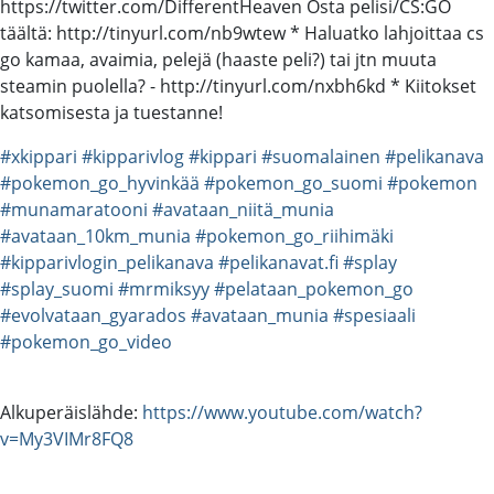
https://twitter.com/DifferentHeaven Osta pelisi/CS:GO
täältä: http://tinyurl.com/nb9wtew * Haluatko lahjoittaa cs
go kamaa, avaimia, pelejä (haaste peli?) tai jtn muuta
steamin puolella? - http://tinyurl.com/nxbh6kd * Kiitokset
katsomisesta ja tuestanne!
#xkippari
#kipparivlog
#kippari
#suomalainen
#pelikanava
#pokemon_go_hyvinkää
#pokemon_go_suomi
#pokemon
#munamaratooni
#avataan_niitä_munia
#avataan_10km_munia
#pokemon_go_riihimäki
#kipparivlogin_pelikanava
#pelikanavat.fi
#splay
#splay_suomi
#mrmiksyy
#pelataan_pokemon_go
#evolvataan_gyarados
#avataan_munia
#spesiaali
#pokemon_go_video
Alkuperäislähde:
https://www.youtube.com/watch?
v=My3VIMr8FQ8