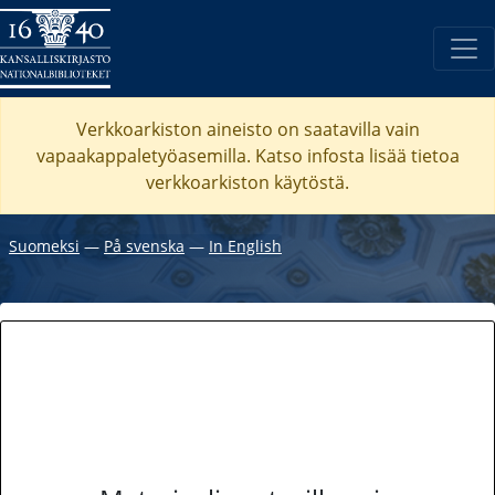
Verkkoarkiston aineisto on saatavilla vain
vapaakappaletyöasemilla. Katso
infosta
lisää tietoa
verkkoarkiston käytöstä.
Suomeksi
―
På svenska
―
In English