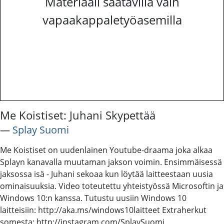
Materiaali saatavilla vain
vapaakappaletyöasemilla
Me Koistiset: Juhani Skypettää
―
Splay Suomi
Me Koistiset on uudenlainen Youtube-draama joka alkaa
Splayn kanavalla muutaman jakson voimin. Ensimmäisessä
jaksossa isä - Juhani sekoaa kun löytää laitteestaan uusia
ominaisuuksia. Video toteutettu yhteistyössä Microsoftin ja
Windows 10:n kanssa. Tutustu uusiin Windows 10
laitteisiin: http://aka.ms/windows10laitteet Extraherkut
somesta: http://instagram.com/SplaySuomi